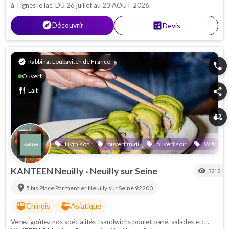
à Tignes le lac. DU 26 juillet au 23 AOUT 2026.
explore
Découvrir
calculate
Devis
verified
Rabbinat Loubavitch de France
phone
Ouvert
restaurant
Lait
share
delivery_dining
Livraison
ouvert midi
ouvert soir
Wifi
local_offer
local_offer
local_offer
local_offer
KANTEEN Neuilly
Neuilly sur Seine
visibility
3212
•
location_on
5 bis Place Parmentier
Neuilly sur Seine
92200
rice_bowl
ramen_dining
Chinois
Asiatique
Venez goûtez nos spécialités : sandwichs poulet pané, salades etc...