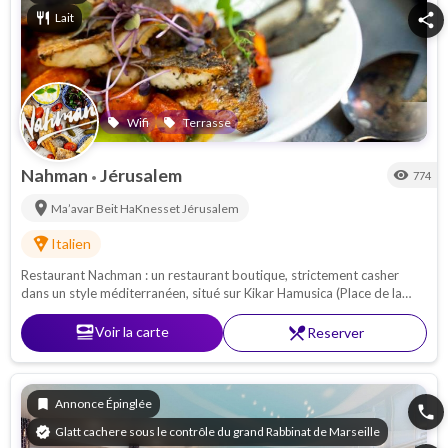
restaurant
Lait
share
Wifi
Terrasse
local_offer
local_offer
Nahman
Jérusalem
visibility
774
•
location_on
Ma’avar Beit HaKnesset
Jérusalem
local_pizza
Italien
Restaurant Nachman : un restaurant boutique, strictement casher
dans un style méditerranéen, situé sur Kikar Hamusica (Place de la
musique) dans le quartier pittoresque de Nachalat Shiva. A ne pas
manquer !
set_meal
Voir la carte
restaurant_menu
Reserver
bookmark
Annonce Épinglée
phone
verified
Glatt cachere sous le contrôle du grand Rabbinat de Marseille