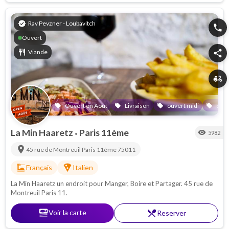
verified
Rav Pevzner - Loubavitch
phone
Ouvert
restaurant
Viande
share
delivery_dining
Ouvert en Aout
Livraison
ouvert midi
ouve
local_offer
local_offer
local_offer
local_offer
La Min Haaretz
Paris 11ème
visibility
5982
•
location_on
45 rue de Montreuil
Paris 11ème
75011
dinner_dining
local_pizza
Français
Italien
La Min Haaretz un endroit pour Manger, Boire et Partager. 45 rue de
Montreuil Paris 11.
set_meal
Voir la carte
restaurant_menu
Reserver