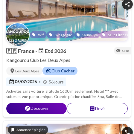
share
Wifi
Synagogue
Sauna Spa
Salle Fitness
local_offer
local_offer
local_offer
local_offer
local
🇫🇷
France
Eté 2026
event
visibility
4418
•
Kangourou Club Les Deux Alpes
location_on
beach_access
Club Cacher
Les Deux Alpes
event_available
05/07/2026
56 jours
•
schedule
Activités sans voiture, altitude 1600 m seulement. Hôtel *** avec
suites et vue panoramique. Grande piscine chauffée, Spa, Salle de
fitness. Ski d'été. Du 05/07 au 30/08 !
explore
Découvrir
calculate
Devis
bookmark
Annonce Épinglée
phone