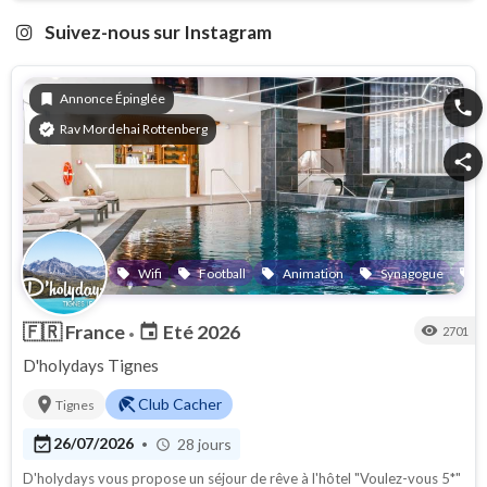
Suivez-nous sur Instagram
bookmark
Annonce Épinglée
phone
verified
Rav Mordehai Rottenberg
share
Wifi
Football
Animation
Synagogue
S
local_offer
local_offer
local_offer
local_offer
local_offer
🇫🇷
France
Eté 2026
event
visibility
2701
•
D'holydays Tignes
location_on
beach_access
Club Cacher
Tignes
event_available
26/07/2026
28 jours
•
schedule
D'holydays vous propose un séjour de rêve à l'hôtel "Voulez-vous 5*"