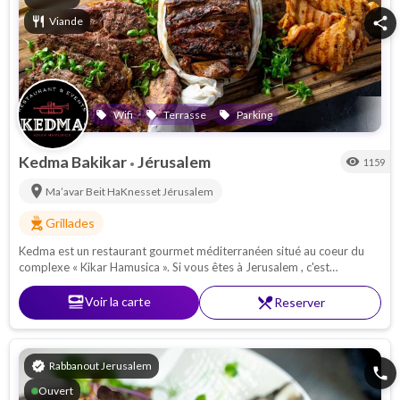
Boucheries
restaurant
Viande
share
Wifi
Terrasse
Parking
local_offer
local_offer
local_offer
Kedma Bakikar
Jérusalem
visibility
1159
•
location_on
Ma’avar Beit HaKnesset
Jérusalem
outdoor_grill
Grillades
Kedma est un restaurant gourmet méditerranéen situé au coeur du
complexe « Kikar Hamusica ». Si vous êtes à Jerusalem , c'est
l'occasion de découvrir cet endroit avec une ambiance unique !
set_meal
Voir la carte
restaurant_menu
Reserver
verified
Rabbanout Jerusalem
phone
Ouvert