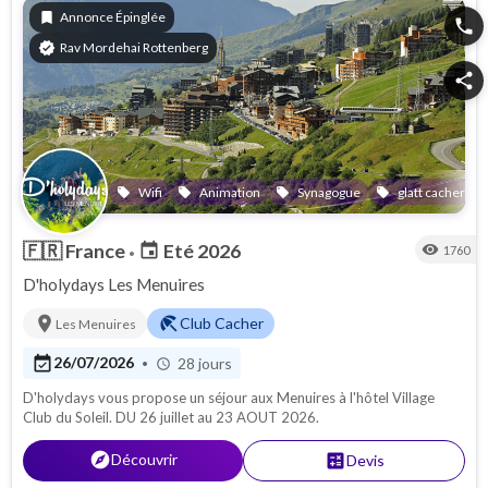
bookmark
Annonce Épinglée
phone
verified
Rav Mordehai Rottenberg
share
Wifi
Animation
Synagogue
glatt cacher
local_offer
local_offer
local_offer
local_offer
local
🇫🇷
France
Eté 2026
event
visibility
1760
•
D'holydays Les Menuires
location_on
beach_access
Club Cacher
Les Menuires
event_available
26/07/2026
28 jours
•
schedule
D'holydays vous propose un séjour aux Menuires à l'hôtel Village
Club du Soleil. DU 26 juillet au 23 AOUT 2026.
explore
Découvrir
calculate
Devis