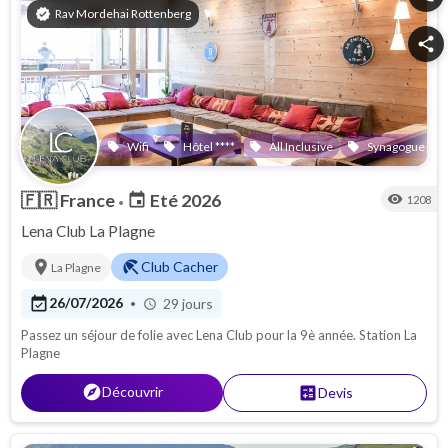
verified
Rav Mordehai Rottenberg
share
Wifi
Hôtel ****
All Inclusive
Synagogue
local_offer
local_offer
local_offer
local_offer
local_o
🇫🇷
France
Eté 2026
event
visibility
1208
•
Lena Club La Plagne
location_on
beach_access
Club Cacher
La Plagne
event_available
26/07/2026
29 jours
•
schedule
Passez un séjour de folie avec Lena Club pour la 9è année. Station La
Plagne
explore
Découvrir
calculate
Devis