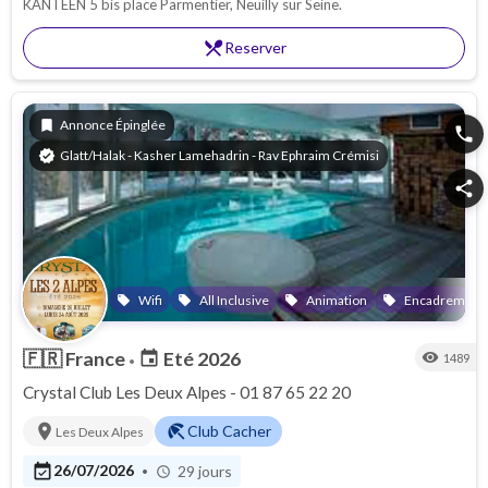
KANTEEN 5 bis place Parmentier, Neuilly sur Seine.
restaurant_menu
Reserver
bookmark
Annonce Épinglée
phone
verified
Glatt/Halak - Kasher Lamehadrin - Rav Ephraim Crémisi
share
Wifi
All Inclusive
Animation
Encadrement 
local_offer
local_offer
local_offer
local_offer
🇫🇷
France
Eté 2026
event
visibility
1489
•
Crystal Club Les Deux Alpes - 01 87 65 22 20
location_on
beach_access
Club Cacher
Les Deux Alpes
event_available
26/07/2026
29 jours
•
schedule