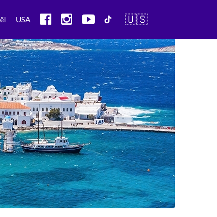
🇺🇸
ël
USA