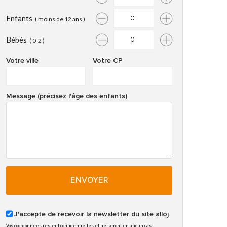
Enfants
( moins de 12 ans )
Bébés
( 0-2 )
Votre ville
Votre CP
Message (précisez l'âge des enfants)
ENVOYER
J'accepte de recevoir la newsletter du site alloj
Vos coordonnées restent confidentielles et ne seront en aucun cas