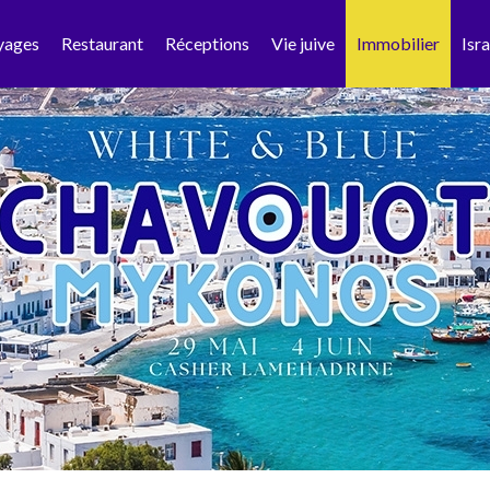
yages
Restaurant
Réceptions
Vie juive
Immobilier
Isra