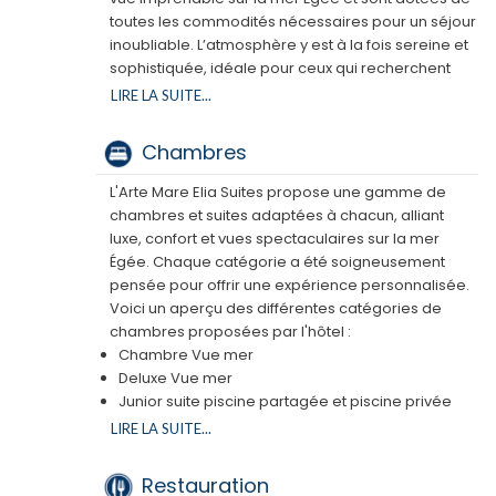
toutes les commodités nécessaires pour un séjour
inoubliable. L’atmosphère y est à la fois sereine et
sophistiquée, idéale pour ceux qui recherchent
une expérience de détente totale dans un cadre
LIRE LA SUITE...
idyllique.
Chambres
L'Arte Mare Elia Suites propose une gamme de
chambres et suites adaptées à chacun, alliant
luxe, confort et vues spectaculaires sur la mer
Égée. Chaque catégorie a été soigneusement
pensée pour offrir une expérience personnalisée.
Voici un aperçu des différentes catégories de
chambres proposées par l'hôtel :
Chambre Vue mer
Deluxe Vue mer
Junior suite piscine partagée et piscine privée
Chambre supérieure Vue mer et piscine privée
LIRE LA SUITE...
Suite familiale
Villas 2 chambres, Villas 3 chambres, avec ou
Restauration
sans piscine privée