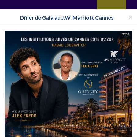
yages
Restaurant
Réceptions
Vie juive
Immobilier
Isra
×
Dîner de Gala au J.W. Marriott Cannes
Pays
Toutes les surveillances
le logo, le site internet, ou cliquez sur en savoir plus situé sous chaque nom dans la 
tes les informations sur
Voyages cacher Triada
, Voyages cacher Triada pas cher, ta
Voyages Cacher Triada 2019 fait partie de la liste des :