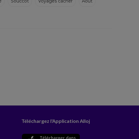
e
Souccot
Voyages cacher
Août
Téléchargez l'Application Alloj