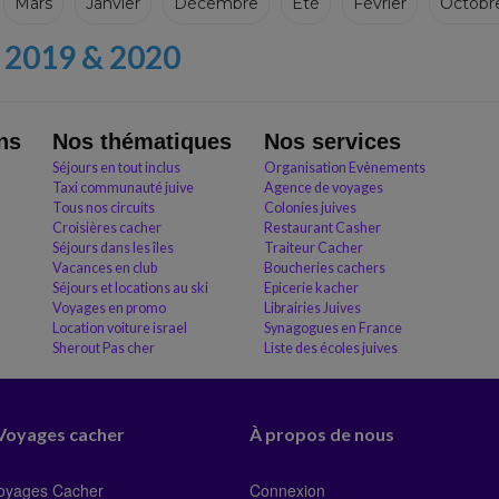
Mars
Janvier
Décembre
Eté
Février
Octobr
2019 & 2020
ns
Nos thématiques
Nos services
Séjours en tout inclus
Organisation Evènements
Taxi communauté juive
Agence de voyages
Tous nos circuits
Colonies juives
Croisières cacher
Restaurant Casher
Séjours dans les îles
Traiteur Cacher
Vacances en club
Boucheries cachers
Séjours et locations au ski
Epicerie kacher
Voyages en promo
Librairies Juives
Location voiture israel
Synagogues en France
Sherout Pas cher
Liste des écoles juives
 Voyages cacher
À propos de nous
Voyages Cacher
Connexion