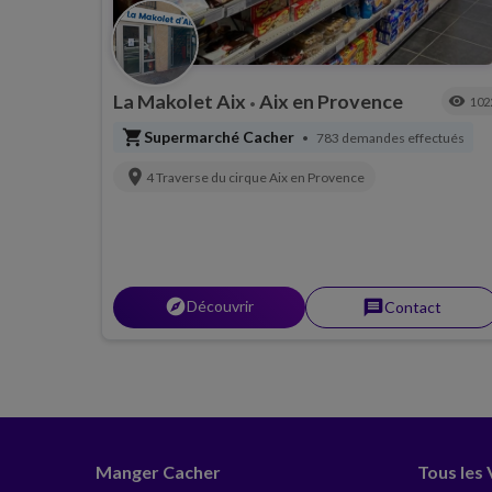
La Makolet Aix
Aix en Provence
visibility
102
•
shopping_cart
Supermarché Cacher
783 demandes effectués
•
location_on
4 Traverse du cirque
Aix en Provence
explorer
Découvrir
message
Contact
Manger Cacher
Tous les