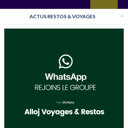
yages
Restaurant
Réceptions
Vie juive
Immobilier
Isra
×
ACTUS RESTOS & VOYAGES
upermarché Cacher Aix en Provence
her à Aix en Provence
. Trouvez
à proximité du 13100,
dans le d
supermarche-cacher.html
- Supermarché Cacher Aix en Provence. voir aussi
toutes le