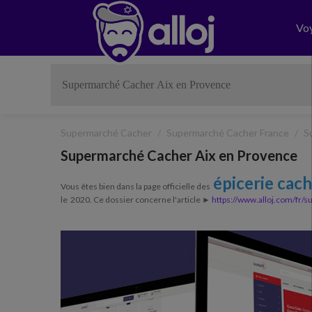
Vo
Supermarché Cacher
Supermarché Cacher France
S
Supermarché Cacher Aix en Provence
épicerie cac
Vous êtes bien dans la page officielle des
le 2020. Ce dossier concerne l'article ►
https://www.alloj.com/fr/
Previous