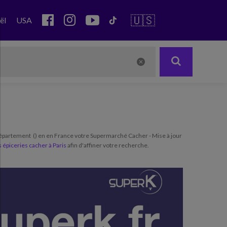
🇺🇸
ël
USA
épartement () en en France votre Supermarché Cacher - Mise à jour
s épiceries cacher à Paris
afin d'affiner votre recherche.
Next