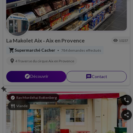
La Makolet Aix
Aix en Provence
visibility
10237
•
shopping_cart
Supermarché Cacher
784 demandes effectués
•
location_on
4 Traverse du cirque
Aix en Provence
explorer
Découvrir
message
Contact
push_pin
verified
Rav Mordehai Rottenberg
phone
restaurant
Viande
share