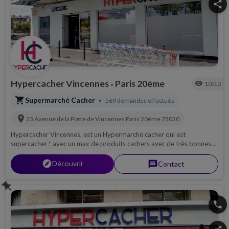
share
Hypercacher Vincennes
Paris 20ème
visibility
10510
•
shopping_cart
Supermarché Cacher
569 demandes effectués
•
location_on
23 Avenue de la Porte de Vincennes
Paris 20ème
75020
Hypercacher Vincennes, est un Hypermarché cacher qui est
supercacher ! avec un max de produits cachers avec de très bonnes
surveillances casheres. Supermarché cacher en ligne, pour toutes vos
livraisons.
explorer
Découvrir
message
Contact
push_pin
phone