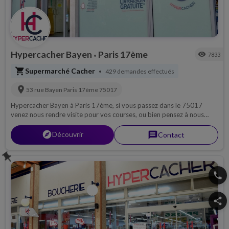
Hypercacher Bayen
Paris 17ème
visibility
7833
•
shopping_cart
Supermarché Cacher
429 demandes effectués
•
location_on
53 rue Bayen
Paris 17ème
75017
Hypercacher Bayen à Paris 17ème, si vous passez dans le 75017
venez nous rendre visite pour vos courses, ou bien pensez à nous
contacter par téléphone pour découvrir notre magasin, ou pour une
livraison si possible sur 75...
explorer
Découvrir
message
Contact
push_pin
phone
share