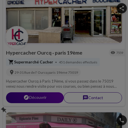
share
Hypercacher Ourcq
paris 19ème
visibility
7559
•
shopping_cart
Supermarché Cacher
451 demandes effectués
•
location_on
29-31 Rue de l' Ourcq
paris 19ème
75019
Hypercacher Ourcq à Paris 19ème, si vous passez dans le 75019
venez nous rendre visite pour vos courses, ou bien pensez à nous
contacter par téléphone pour découvrir notre magasin, ou pour une
livraison si possible sur 75...
explorer
Découvrir
message
Contact
push_pin
phone