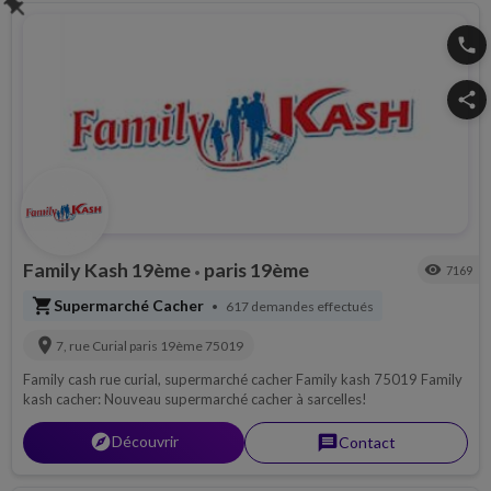
push_pin
phone
share
Family Kash 19ème
paris 19ème
visibility
7169
•
shopping_cart
Supermarché Cacher
617 demandes effectués
•
location_on
7, rue Curial
paris 19ème
75019
Family cash rue curial, supermarché cacher Family kash 75019 Family
kash cacher: Nouveau supermarché cacher à sarcelles!
explorer
Découvrir
message
Contact