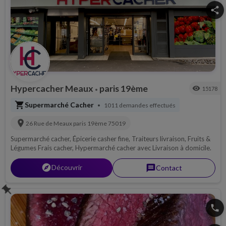
share
Hypercacher Meaux
paris 19ème
visibility
15178
•
shopping_cart
Supermarché Cacher
1011 demandes effectués
•
location_on
26 Rue de Meaux
paris 19ème
75019
Supermarché cacher, Épicerie casher fine, Traiteurs livraison, Fruits &
Légumes Frais cacher, Hypermarché cacher avec Livraison à domicile.
explorer
Découvrir
message
Contact
push_pin
phone