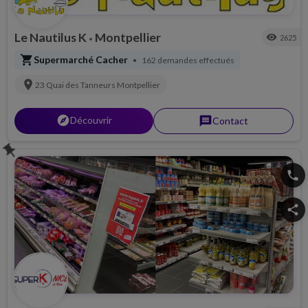
Le Nautilus K
Montpellier
visibility
2625
•
shopping_cart
Supermarché Cacher
162 demandes effectués
•
location_on
23 Quai des Tanneurs
Montpellier
explorer
Découvrir
message
Contact
push_pin
phone
share