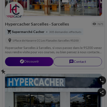
Hypercacher Sarcelles
Sarcelles
visibility
7675
•
shopping_cart
Supermarché Cacher
305 demandes effectués
•
location_on
1 Place de Navarre CC Les Flanades
Sarcelles
95200
Hypercacher Sarcelles à Sarcelles, si vous passez dans le 95200 venez
nous rendre visite pour vos courses, ou bien pensez à nous contacter
par téléphone pour découvrir notre magasin, ou pour une livraison si
possible sur 95...
explorer
Découvrir
message
Contact
push_pin
phone
share