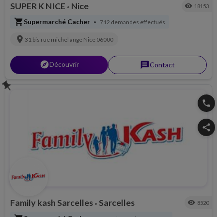
SUPER K NICE
Nice
visibility
18153
•
shopping_cart
Supermarché Cacher
712 demandes effectués
•
location_on
31 bis rue michel ange
Nice
06000
explorer
Découvrir
message
Contact
push_pin
phone
share
Family kash Sarcelles
Sarcelles
visibility
8520
•