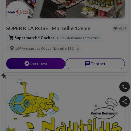
SUPER K LA ROSE
Marseille 13ème
visibility
6139
•
shopping_cart
Supermarché Cacher
257 demandes effectués
•
location_on
109 Avenue des Olives
Marseille 13ème
explorer
Découvrir
message
Contact
push_pin
phone
share