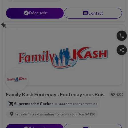
explorer
Découvrir
message
Contact
push_pin
phone
share
Family Kash Fontenay
Fontenay sous Bois
visibility
4515
•
shopping_cart
Supermarché Cacher
444 demandes effectués
•
location_on
4 rue du Fabre d églantine
Fontenay sous Bois
94120