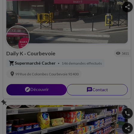
share
Daily K
Courbevoie
visibility
5411
•
shopping_cart
Supermarché Cacher
146 demandes effectués
•
location_on
99 Rue de Colombes
Courbevoie
92400
explorer
Découvrir
message
Contact
push_pin
phone
share