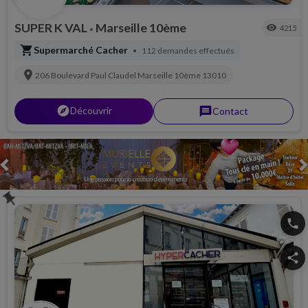
SUPER K VAL
Marseille 10ème
visibility
4215
•
shopping_cart
Supermarché Cacher
112 demandes effectués
•
location_on
206 Boulevard Paul Claudel
Marseille 10ème
13010
explorer
Découvrir
message
Contact
Previous
push_pin
phone
share