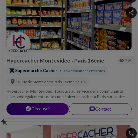
share
Hypercacher Montevideo
Paris 16ème
visibility
7191
•
shopping_cart
Supermarché Cacher
450 demandes effectués
•
location_on
10 Rue de Montevideo
Paris 16ème
75016
Hypercacher Montevideo. Toujours au service de la communauté
juive, voir également toutes nos épiceries cacher à Paris sur ce site,
produits frais, viande casher, vins casher, fromage casher...
explorer
Découvrir
message
Contact
push_pin
phone