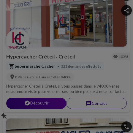
share
Hypercacher Créteil
Créteil
visibility
10078
•
shopping_cart
Supermarché Cacher
523 demandes effectués
•
location_on
8 Place Gabriel Faure
Créteil
94000
Hypercacher Creteil à Créteil, si vous passez dans le 94000 venez
nous rendre visite pour vos courses, ou bien pensez à nous contacter
par téléphone pour découvrir notre magasin, ou pour une livraison si
possible sur 94...
explorer
Découvrir
message
Contact
push_pin
phone