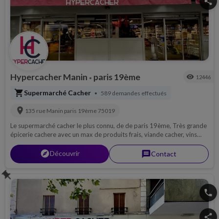
share
Hypercacher Manin
paris 19ème
visibility
12446
•
shopping_cart
Supermarché Cacher
589 demandes effectués
•
location_on
135 rue Manin
paris 19ème
75019
Le supermarché cacher le plus connu, de de paris 19ème, Très grande
épicerie cachere avec un max de produits frais, viande cacher, vins
cacher, fromage cacher et pleins d'autres produits nouveaux tous les
jours !
explorer
Découvrir
message
Contact
push_pin
phone
share