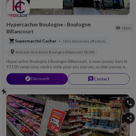
Hypercacher Boulogne
Boulogne
•
visibility
18523
Billancourt
shopping_cart
Supermarché Cacher
1551 demandes effectués
•
location_on
40 Route de la Reine
Boulogne Billancourt
92100
Hypercacher Boulogne à Boulogne Billancourt, si vous passez dans le
92100 venez nous rendre visite pour vos courses, ou bien pensez à
nous contacter par téléphone pour découvrir notre magasin, ou pour
une livraison si possible sur 92...
explorer
Découvrir
message
Contact
push_pin
phone
share