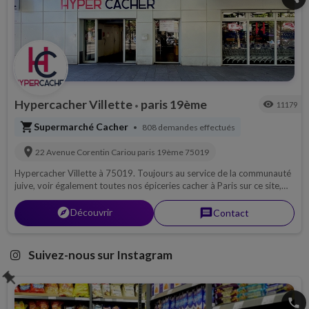
Hypercacher Villette
paris 19ème
visibility
11179
•
shopping_cart
Supermarché Cacher
808 demandes effectués
•
location_on
22 Avenue Corentin Cariou
paris 19ème
75019
Hypercacher Villette à 75019. Toujours au service de la communauté
juive, voir également toutes nos épiceries cacher à Paris sur ce site,
produits frais, viande casher, vins casher, fromage casher...
explorer
Découvrir
message
Contact
Suivez-nous sur Instagram
push_pin
phone