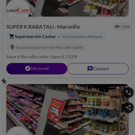
SUPER K RABATAU
Marseille
visibility
13036
•
shopping_cart
Supermarché Cacher
135 demandes effectués
•
location_on
4 rue Raymond Teisseire
Marseille
13000
Super k Marseille cacher: Super K 13008
explorer
Découvrir
message
Contact
push_pin
phone
share