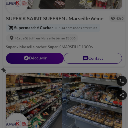
SUPER K SAINT SUFFREN
Marseille 6ème
visibility
4560
•
shopping_cart
Supermarché Cacher
134 demandes effectués
•
location_on
41 rue St Suffren
Marseille 6ème
13006
Super k Marseille cacher: Super K MARSEILLE 13006
explorer
Découvrir
message
Contact
push_pin
phone
share