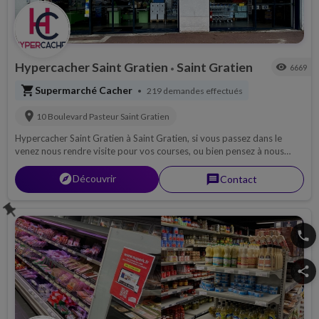
Hypercacher Saint Gratien
Saint Gratien
visibility
6669
•
shopping_cart
Supermarché Cacher
219 demandes effectués
•
location_on
10 Boulevard Pasteur
Saint Gratien
Hypercacher Saint Gratien à Saint Gratien, si vous passez dans le
venez nous rendre visite pour vos courses, ou bien pensez à nous
contacter par téléphone pour découvrir notre magasin, ou pour une
livraison si possible sur ...
explorer
Découvrir
message
Contact
push_pin
phone
share