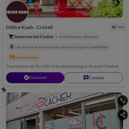
Délice Kash
Créteil
visibility
7490
•
shopping_cart
Supermarché Cacher
218 demandes effectués
•
location_on
2 bis avenue du Maréchal de Lattre de Tassigny
Créteil
94000
restaurant
Sandwicherie
Tous les jours de 9h à 20 h et le vendredi jusqu'à 1h avant Chabbat
explorer
Découvrir
message
Contact
push_pin
phone
share