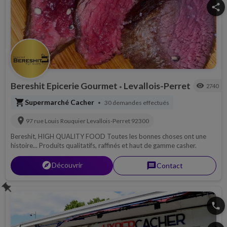
share
Bereshit Epicerie Gourmet
Levallois-Perret
visibility
2740
•
shopping_cart
Supermarché Cacher
30 demandes effectués
•
location_on
97 rue Louis Rouquier
Levallois-Perret
92300
Bereshit, HIGH QUALITY FOOD Toutes les bonnes choses ont une
histoire... Produits qualitatifs, raffinés et haut de gamme casher.
explorer
Découvrir
message
Contact
push_pin
phone