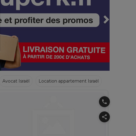
Avocat Israël
Location appartement Israël
phone
share