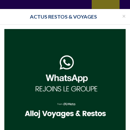
yages
Restaurant
Réceptions
Vie juive
Immobilier
Isra
×
ACTUS RESTOS & VOYAGES
upermarché Cacher Cannes
her à Cannes
. Trouvez
à proximité du 06400,
dans le département () en 
-cacher.html
- Supermarché Cacher Cannes. voir aussi
toutes les épiceries cacher à 