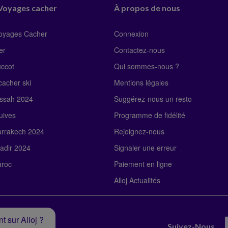
 Voyages cacher
À propos de nous
Voyages Cacher
Connexion
er
Contactez-nous
uccot
Qui sommes-nous ?
acher ski
Mentions légales
ssah 2024
Suggérez-nous un resto
uives
Programme de fidélité
rrakech 2024
Rejoignez-nous
adir 2024
Signaler une erreur
roc
Paiement en ligne
Alloj Actualités
t sur Alloj ?
Suivez-Nous