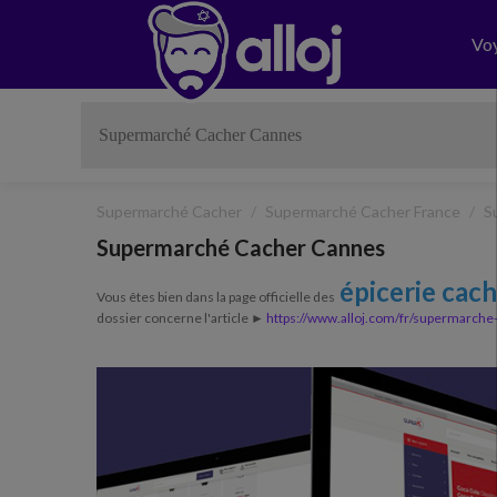
Vo
Supermarché Cacher
Supermarché Cacher France
S
Supermarché Cacher Cannes
épicerie cac
Vous êtes bien dans la page officielle des
dossier concerne l'article ►
https://www.alloj.com/fr/supermarche
Previous