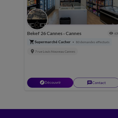
Bekef 26 Cannes
Cannes
visibility
63
•
shopping_cart
Supermarché Cacher
80 demandes effectués
•
location_on
7 rue Louis Nouveau
Cannes
explorer
Découvrir
message
Contact