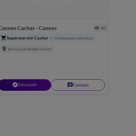
Cannes Cacher
Cannes
visibility
385
•
shopping_cart
Supermarché Cacher
35 demandes effectués
•
location_on
10 rue Louis Braille
Cannes
explorer
Découvrir
message
Contact