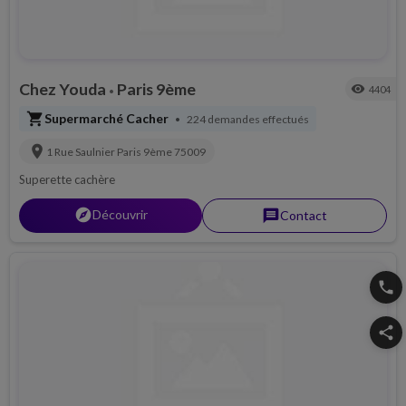
Chez Youda
Paris 9ème
visibility
4404
•
shopping_cart
Supermarché Cacher
224 demandes effectués
•
location_on
1 Rue Saulnier
Paris 9ème
75009
Superette cachère
explorer
Découvrir
message
Contact
phone
share