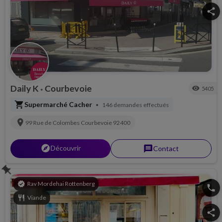
share
Daily K
Courbevoie
visibility
5405
•
shopping_cart
Supermarché Cacher
146 demandes effectués
•
location_on
99 Rue de Colombes
Courbevoie
92400
explorer
Découvrir
message
Contact
push_pin
verified
Rav Mordehai Rottenberg
phone
restaurant
Viande
share