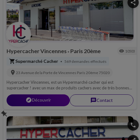
share
Hypercacher Vincennes
Paris 20ème
visibility
10503
•
shopping_cart
Supermarché Cacher
569 demandes effectués
•
location_on
23 Avenue de la Porte de Vincennes
Paris 20ème
75020
Hypercacher Vincennes, est un Hypermarché cacher qui est
supercacher ! avec un max de produits cachers avec de très bonnes
surveillances casheres. Supermarché cacher en ligne, pour toutes vos
livraisons.
explorer
Découvrir
message
Contact
push_pin
phone