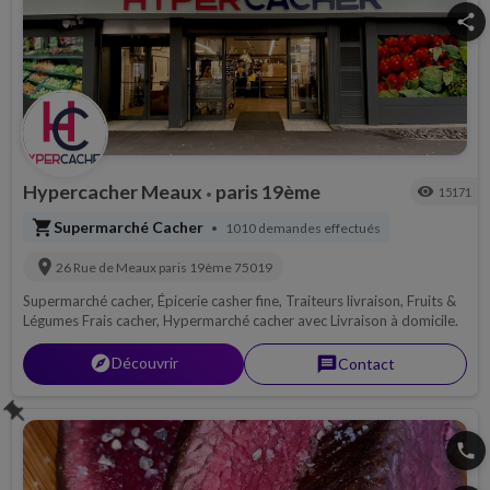
share
Hypercacher Meaux
paris 19ème
visibility
15171
•
shopping_cart
Supermarché Cacher
1010 demandes effectués
•
location_on
26 Rue de Meaux
paris 19ème
75019
Supermarché cacher, Épicerie casher fine, Traiteurs livraison, Fruits &
Légumes Frais cacher, Hypermarché cacher avec Livraison à domicile.
explorer
Découvrir
message
Contact
push_pin
phone