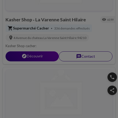
Kasher Shop
La Varenne Saint Hilaire
visibility
6199
•
shopping_cart
Supermarché Cacher
336 demandes effectués
•
location_on
4 Avenue du chateau
La Varenne Saint Hilaire
94210
Kasher Shop cacher:
explorer
Découvrir
message
Contact
phone
share