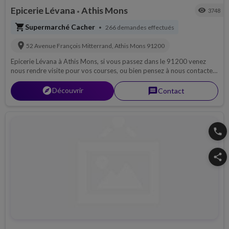
Epicerie Lévana
Athis Mons
visibility
3748
•
shopping_cart
Supermarché Cacher
266 demandes effectués
•
location_on
52 Avenue François Mitterrand,
Athis Mons
91200
Epicerie Lévana à Athis Mons, si vous passez dans le 91200 venez
nous rendre visite pour vos courses, ou bien pensez à nous contacter
par téléphone pour découvrir notre magasin, ou pour une livraison si
possible sur 91...
explorer
Découvrir
message
Contact
phone
share