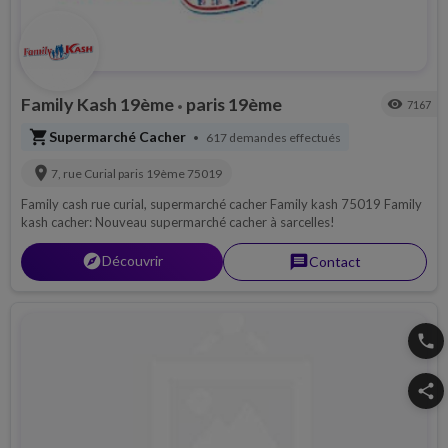
Family Kash 19ème
paris 19ème
visibility
7167
•
shopping_cart
Supermarché Cacher
617 demandes effectués
•
location_on
7, rue Curial
paris 19ème
75019
Family cash rue curial, supermarché cacher Family kash 75019 Family
kash cacher: Nouveau supermarché cacher à sarcelles!
explorer
Découvrir
message
Contact
phone
share