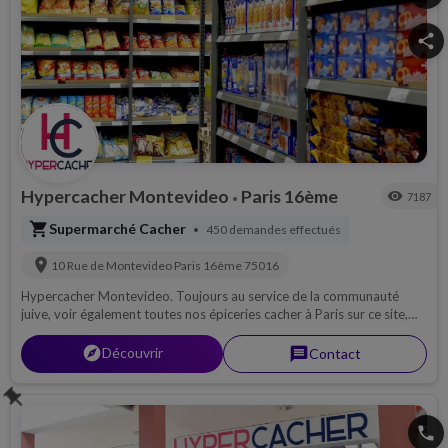
share
Hypercacher Montevideo
Paris 16ème
visibility
7187
•
shopping_cart
Supermarché Cacher
450 demandes effectués
•
location_on
10 Rue de Montevideo
Paris 16ème
75016
Hypercacher Montevideo. Toujours au service de la communauté
juive, voir également toutes nos épiceries cacher à Paris sur ce site,
produits frais, viande casher, vins casher, fromage casher...
explorer
Découvrir
message
Contact
push_pin
phone