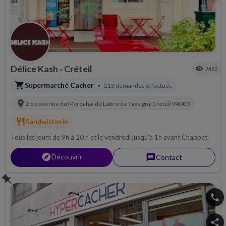
Délice Kash
Créteil
visibility
7482
•
shopping_cart
Supermarché Cacher
218 demandes effectués
•
location_on
2 bis avenue du Maréchal de Lattre de Tassigny
Créteil
94000
restaurant
Sandwicherie
Tous les jours de 9h à 20 h et le vendredi jusqu'à 1h avant Chabbat
explorer
Découvrir
message
Contact
push_pin
phone
share