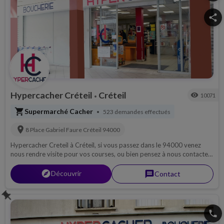
share
Hypercacher Créteil
Créteil
visibility
10071
•
shopping_cart
Supermarché Cacher
523 demandes effectués
•
location_on
8 Place Gabriel Faure
Créteil
94000
Hypercacher Creteil à Créteil, si vous passez dans le 94000 venez
nous rendre visite pour vos courses, ou bien pensez à nous contacter
par téléphone pour découvrir notre magasin, ou pour une livraison si
possible sur 94...
explorer
Découvrir
message
Contact
push_pin
phone