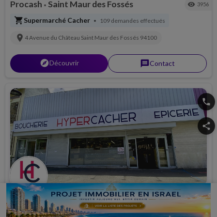
Procash
Saint Maur des Fossés
visibility
3956
•
shopping_cart
Supermarché Cacher
109 demandes effectués
•
location_on
4 Avenue du Château
Saint Maur des Fossés
94100
explorer
Découvrir
message
Contact
phone
share
Hypercacher Villemomble
Villemomble
visibility
11853
•
shopping_cart
Supermarché Cacher