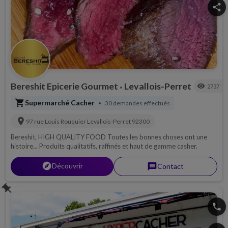
share
Bereshit Epicerie Gourmet
Levallois-Perret
visibility
2737
•
shopping_cart
Supermarché Cacher
30 demandes effectués
•
location_on
97 rue Louis Rouquier
Levallois-Perret
92300
Bereshit, HIGH QUALITY FOOD Toutes les bonnes choses ont une
histoire... Produits qualitatifs, raffinés et haut de gamme casher.
explorer
Découvrir
message
Contact
push_pin
phone