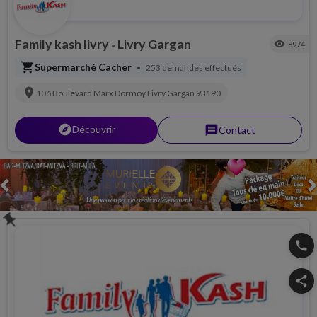
Family kash livry
Livry Gargan
visibility
8974
•
shopping_cart
Supermarché Cacher
253 demandes effectués
•
location_on
106 Boulevard Marx Dormoy
Livry Gargan
93190
explorer
Découvrir
message
Contact
Previous
push_pin
phone
share