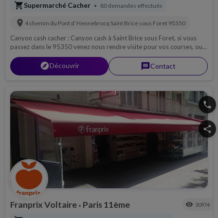
shopping_cart
Supermarché Cacher
80 demandes effectués
•
location_on
4 chemin du Pont d´Hennebrocq
Saint Brice sous Foret
95350
Canyon cash cacher : Canyon cash à Saint Brice sous Foret, si vous
passez dans le 95350 venez nous rendre visite pour vos courses, ou
bien pensez à nous contacter par téléphone pour découvrir notre
magasin, ou pour une livraison si possible sur 95...
explorer
Découvrir
message
Contact
phone
share
Franprix Voltaire
Paris 11ème
visibility
30974
•