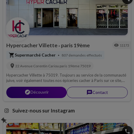
Hypercacher Villette
paris 19ème
visibility
11173
•
shopping_cart
Supermarché Cacher
807 demandes effectués
•
location_on
22 Avenue Corentin Cariou
paris 19ème
75019
Hypercacher Villette à 75019. Toujours au service de la communauté
juive, voir également toutes nos épiceries cacher à Paris sur ce site,
produits frais, viande casher, vins casher, fromage casher...
explorer
Découvrir
message
Contact
Suivez-nous sur Instagram
push_pin
phone