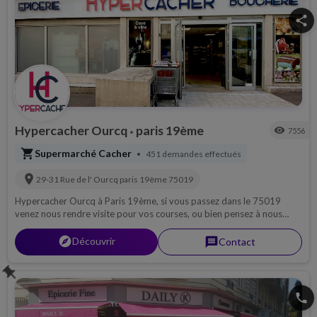
share
Hypercacher Ourcq
paris 19ème
visibility
7556
•
shopping_cart
Supermarché Cacher
451 demandes effectués
•
location_on
29-31 Rue de l' Ourcq
paris 19ème
75019
Hypercacher Ourcq à Paris 19ème, si vous passez dans le 75019
venez nous rendre visite pour vos courses, ou bien pensez à nous
contacter par téléphone pour découvrir notre magasin, ou pour une
livraison si possible sur 75...
explorer
Découvrir
message
Contact
push_pin
phone