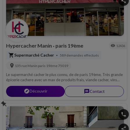
share
Hypercacher Manin
paris 19ème
visibility
12436
•
shopping_cart
Supermarché Cacher
589 demandes effectués
•
location_on
135 rue Manin
paris 19ème
75019
Le supermarché cacher le plus connu, de de paris 19ème, Très grande
épicerie cachere avec un max de produits frais, viande cacher, vins
cacher, fromage cacher et pleins d'autres produits nouveaux tous les
jours !
explorer
Découvrir
message
Contact
push_pin
phone
share