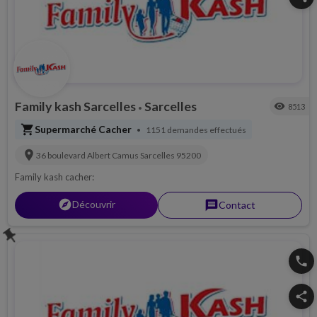
Family kash Sarcelles
Sarcelles
visibility
8513
•
shopping_cart
Supermarché Cacher
1151 demandes effectués
•
location_on
36 boulevard Albert Camus
Sarcelles
95200
Family kash cacher:
explorer
Découvrir
message
Contact
push_pin
phone
share