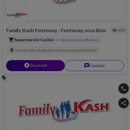
Family Kash Fontenay
Fontenay sous Bois
visibility
4509
•
shopping_cart
Supermarché Cacher
444 demandes effectués
•
location_on
4 rue du Fabre d églantine
Fontenay sous Bois
94120
explorer
Découvrir
message
Contact
push_pin
phone
share