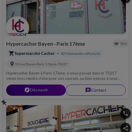
Hypercacher Bayen
Paris 17ème
visibility
7825
•
shopping_cart
Supermarché Cacher
429 demandes effectués
•
location_on
53 rue Bayen
Paris 17ème
75017
Hypercacher Bayen à Paris 17ème, si vous passez dans le 75017
venez nous rendre visite pour vos courses, ou bien pensez à nous
contacter par téléphone pour découvrir notre magasin, ou pour une
livraison si possible sur 75...
explorer
Découvrir
message
Contact
push_pin
phone
share