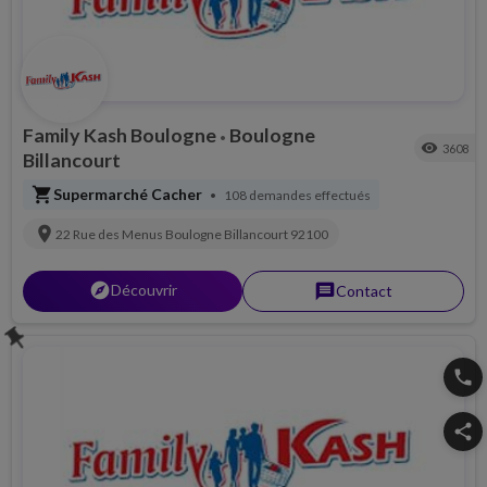
Family Kash Boulogne
Boulogne
•
visibility
3608
Billancourt
shopping_cart
Supermarché Cacher
108 demandes effectués
•
location_on
22 Rue des Menus
Boulogne Billancourt
92100
explorer
Découvrir
message
Contact
push_pin
phone
share