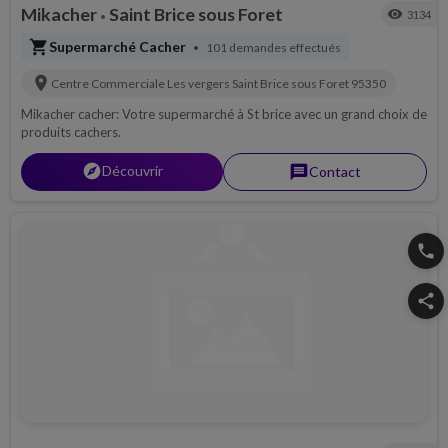
Mikacher
Saint Brice sous Foret
visibility
3134
•
shopping_cart
Supermarché Cacher
101 demandes effectués
•
location_on
Centre Commerciale Les vergers
Saint Brice sous Foret
95350
Mikacher cacher: Votre supermarché à St brice avec un grand choix de
produits cachers.
explorer
Découvrir
message
Contact
phone
share