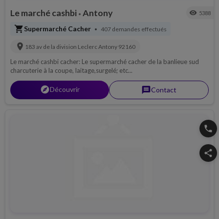
Le marché cashbi
Antony
visibility
5388
•
shopping_cart
Supermarché Cacher
407 demandes effectués
•
location_on
183 av de la division Leclerc
Antony
92160
Le marché cashbi cacher: Le supermarché cacher de la banlieue sud
charcuterie à la coupe, laitage,surgelé; etc...
explorer
Découvrir
message
Contact
phone
share