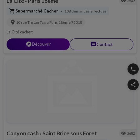
La Cité
Paris 18ème
visibility
3542
•
shopping_cart
Supermarché Cacher
108 demandes effectués
•
location_on
10 rue Tristan Tsara
Paris 18ème
75018
La Cité cacher:
explorer
Découvrir
message
Contact
phone
share
Canyon cash
Saint Brice sous Foret
visibility
2682
•