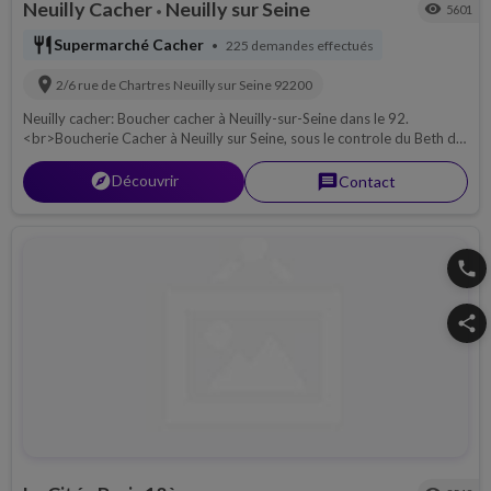
Neuilly Cacher
Neuilly sur Seine
visibility
5601
•
restaurant
Supermarché Cacher
225 demandes effectués
•
location_on
2/6 rue de Chartres
Neuilly sur Seine
92200
Neuilly cacher: Boucher cacher à Neuilly-sur-Seine dans le 92.
<br>Boucherie Cacher à Neuilly sur Seine, sous le controle du Beth din
de Paris, Viande Halak Beth Yossef.<br>
explorer
Découvrir
message
Contact
phone
share