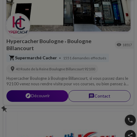
Hypercacher Boulogne
Boulogne
•
visibility
18517
Billancourt
shopping_cart
Supermarché Cacher
1551 demandes effectués
•
location_on
40 Route de la Reine
Boulogne Billancourt
92100
Hypercacher Boulogne à Boulogne Billancourt, si vous passez dans le
92100 venez nous rendre visite pour vos courses, ou bien pensez à
nous contacter par téléphone pour découvrir notre magasin, ou pour
une livraison si possible sur 92...
explorer
Découvrir
message
Contact
push_pin
phone
share