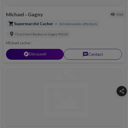
Michael
Gagny
visibility
4518
•
shopping_cart
Supermarché Cacher
361 demandes effectués
•
location_on
73 av Henri Barbusse
Gagny
93220
Michael cacher:
explorer
Découvrir
message
Contact
share