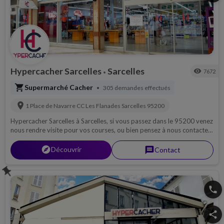
Hypercacher Sarcelles
Sarcelles
visibility
7672
•
shopping_cart
Supermarché Cacher
305 demandes effectués
•
location_on
1 Place de Navarre CC Les Flanades
Sarcelles
95200
Hypercacher Sarcelles à Sarcelles, si vous passez dans le 95200 venez
nous rendre visite pour vos courses, ou bien pensez à nous contacter
par téléphone pour découvrir notre magasin, ou pour une livraison si
possible sur 95...
explorer
Découvrir
message
Contact
push_pin
phone
share