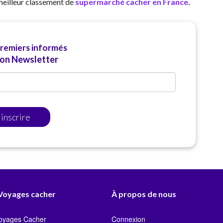
eilleur classement de
supermarché cacher en France
.
premiers informés
ion Newsletter
'inscrire
 Voyages cacher
À propos de nous
Voyages Cacher
Connexion