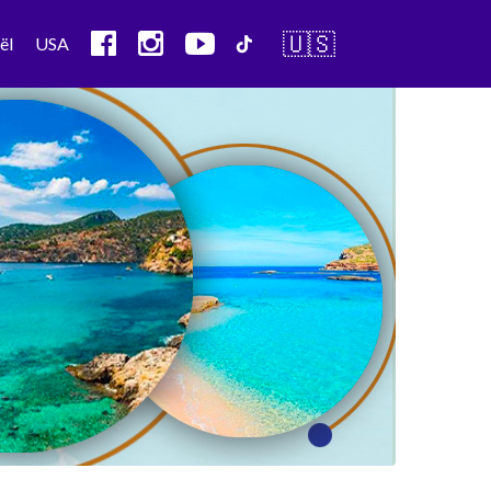
🇺🇸
ël
USA