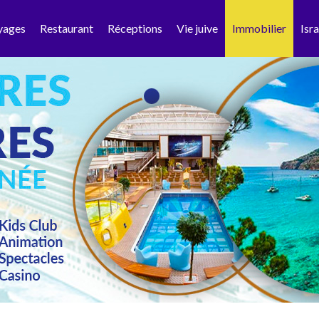
yages
Restaurant
Réceptions
Vie juive
Immobilier
Isra