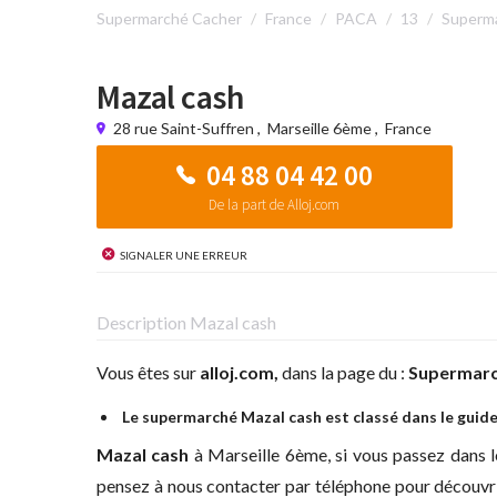
Supermarché Cacher
France
PACA
13
Superma
Mazal cash
28 rue Saint-Suffren
,
Marseille 6ème
,
France
04 88 04 42 00
De la part de Alloj.com
Signaler une erreur
Description Mazal cash
Vous êtes sur
alloj.com,
dans la page du :
Supermarc
Le supermarché Mazal cash est classé dans le guid
Mazal cash
à
Marseille 6ème, si vous passez dans 
pensez à nous contacter par téléphone pour découvrir