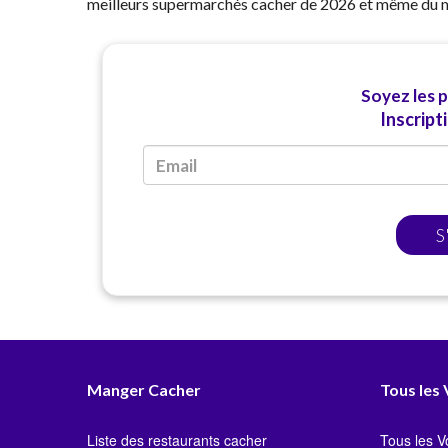
meilleurs supermarchés cacher de 2026 et même du m
Soyez les 
Inscript
S
Manger Cacher
Tous les
Liste des restaurants cacher
Tous les 