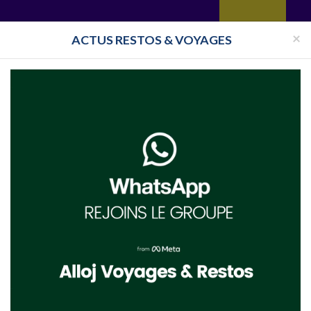
yages
Restaurant
Réceptions
Vie juive
Immobilier
Isra
×
ACTUS RESTOS & VOYAGES
uch