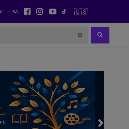
🇺🇸
ël
USA
Next