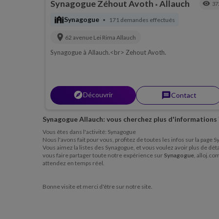
Synagogue Zéhout Avoth
Allauch
visibility
37
•
synagogue
Synagogue
171 demandes effectués
•
location_on
62 avenue Lei Rima
Allauch
Synagogue à Allauch.<br> Zehout Avoth.
explorer
Découvrir
message
Contact
Synagogue Allauch: vous cherchez plus d'informations 
Vous êtes dans l'activité: Synagogue
Nous l'avons fait pour vous, profitez de toutes les infos sur la page
Vous aimez la listes des Synagogue, et vous voulez avoir plus de détai
vous faire partager toute notre expérience sur
Synagogue
, alloj.c
attendez en temps réel.
Bonne visite et merci d'être sur notre site.