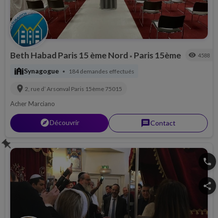
Beth Habad Paris 15 ème Nord
Paris 15ème
visibility
4588
•
synagogue
Synagogue
184 demandes effectués
•
location_on
2, rue d’ Arsonval
Paris 15ème
75015
Acher Marciano
explorer
Découvrir
message
Contact
push_pin
phone
share