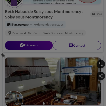
Beth Habad de Soisy sous Montmorency
•
visibility
3591
Soisy sous Montmorency
synagogue
Synagogue
79 demandes effectués
•
location_on
7 avenue du Général de Gaulle
Soisy sous Montmorency
explorer
Découvrir
message
Contact
push_pin
phone
share