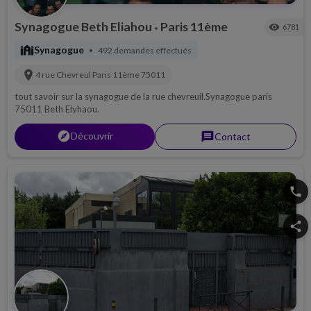
Synagogue Beth Eliahou
Paris 11ème
visibility
6781
•
synagogue
Synagogue
492 demandes effectués
•
location_on
4 rue Chevreul
Paris 11ème
75011
tout savoir sur la synagogue de la rue chevreuil.Synagogue paris
75011 Beth Elyhaou.
explorer
Découvrir
message
Contact
phone
share