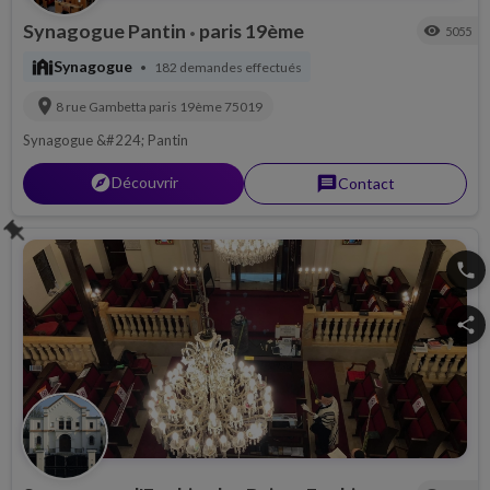
Synagogue Pantin
paris 19ème
visibility
5055
•
synagogue
Synagogue
182 demandes effectués
•
location_on
8 rue Gambetta
paris 19ème
75019
Synagogue &#224; Pantin
explorer
Découvrir
message
Contact
push_pin
phone
share