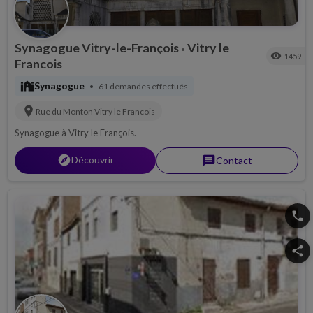
Synagogue Vitry-le-François
Vitry le
•
visibility
1459
Francois
synagogue
Synagogue
61 demandes effectués
•
location_on
Rue du Monton
Vitry le Francois
Synagogue à Vitry le François.
explorer
Découvrir
message
Contact
phone
share