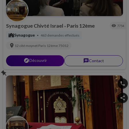
Synagogue Chivté Israel
Paris 12ème
visibility
7754
•
synagogue
Synagogue
463 demandes effectués
•
location_on
12 cité moynet
Paris 12ème
75012
explorer
Découvrir
message
Contact
push_pin
phone
share