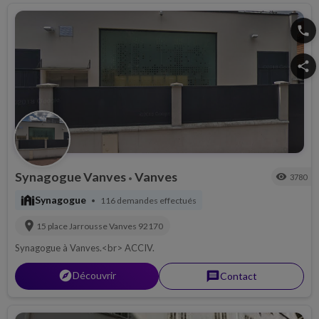
phone
share
Synagogue Vanves
Vanves
visibility
3780
•
synagogue
Synagogue
116 demandes effectués
•
location_on
15 place Jarrousse
Vanves
92170
Synagogue à Vanves.<br> ACCIV.
explorer
Découvrir
message
Contact