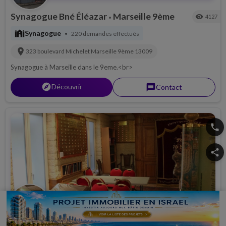
Synagogue Bné Éléazar
Marseille 9ème
visibility
4127
•
synagogue
Synagogue
220 demandes effectués
•
location_on
323 boulevard Michelet
Marseille 9ème
13009
Synagogue à Marseille dans le 9eme.<br>
explorer
Découvrir
message
Contact
phone
share