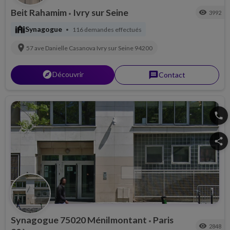
Beit Rahamim
Ivry sur Seine
visibility
3992
•
synagogue
Synagogue
116 demandes effectués
•
location_on
57 ave Danielle Casanova
Ivry sur Seine
94200
explorer
Découvrir
message
Contact
phone
share
Synagogue 75020 Ménilmontant
Paris
•
visibility
2848