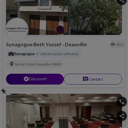
share
Synagogue Beth Yossef
Deauville
visibility
4325
•
synagogue
Synagogue
280 demandes effectués
•
location_on
16 rue Castor
Deauville
14800
explorer
Découvrir
message
Contact
push_pin
phone
share