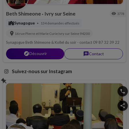
Beth Shimeone
Ivry sur Seine
visibility
3778
•
synagogue
Synagogue
134 demandes effectués
•
location_on
16 rue Pierre et Marie Curie
Ivry sur Seine
94200
Synagogue Beth Shimeone & Kollel du soir - contact 09 87 32 39 22
explorer
Découvrir
message
Contact
Suivez-nous sur Instagram
push_pin
phone
share