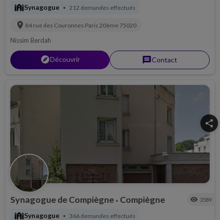
synagogue
Synagogue
212 demandes effectués
•
location_on
84 rue des Couronnes
Paris 20ème
75020
Nissim Berdah
explorer
Découvrir
message
Contact
share
Synagogue de Compiègne
Compiègne
visibility
3589
•
synagogue
Synagogue
366 demandes effectués
•