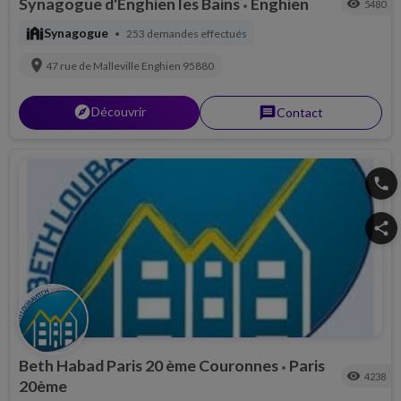
Synagogue d'Enghien les Bains
Enghien
visibility
5480
•
synagogue
Synagogue
253 demandes effectués
•
location_on
47 rue de Malleville
Enghien
95880
explorer
Découvrir
message
Contact
phone
share
Beth Habad Paris 20 ème Couronnes
Paris
•
visibility
4238
20ème