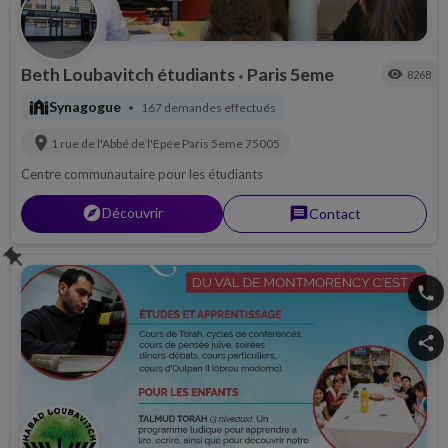
Beth Loubavitch étudiants
Paris 5eme
visibility
8268
•
synagogue
Synagogue
167 demandes effectués
•
location_on
1 rue de l'Abbé de l'Epée
Paris 5eme
75005
Centre communautaire pour les étudiants
explorer
Découvrir
message
Contact
push_pin
phone
share