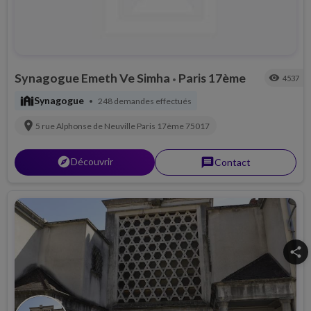
Synagogue Emeth Ve Simha
Paris 17ème
visibility
4537
•
synagogue
Synagogue
248 demandes effectués
•
location_on
5 rue Alphonse de Neuville
Paris 17ème
75017
explorer
Découvrir
message
Contact
share