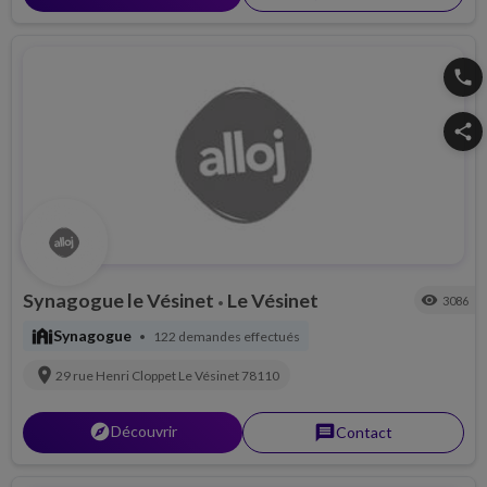
phone
share
Synagogue le Vésinet
Le Vésinet
visibility
3086
•
synagogue
Synagogue
122 demandes effectués
•
location_on
29 rue Henri Cloppet
Le Vésinet
78110
explorer
Découvrir
message
Contact