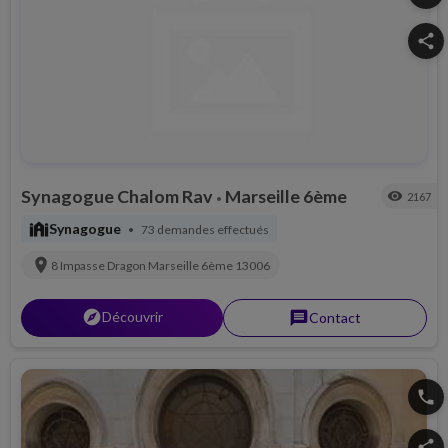
share
Synagogue Chalom Rav
Marseille 6ème
visibility
2167
•
synagogue
Synagogue
73 demandes effectués
•
location_on
8 Impasse Dragon
Marseille 6ème
13006
explorer
Découvrir
message
Contact
phone
share