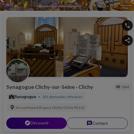
phone
share
Synagogue Clichy-sur-Seine
Clichy
visibility
3064
•
synagogue
Synagogue
181 demandes effectués
•
location_on
26 rue Mozart (Espace Clichy)
Clichy
92110
explorer
Découvrir
message
Contact