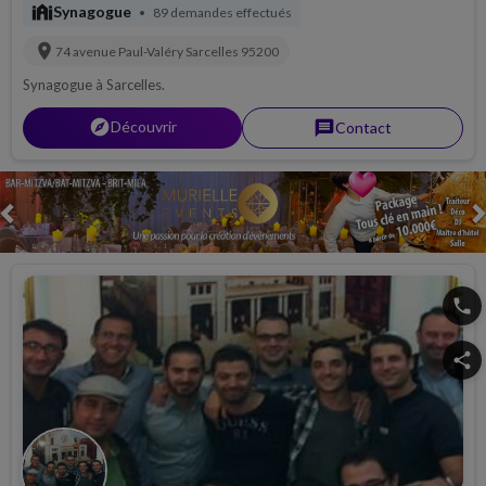
synagogue
Synagogue
89 demandes effectués
•
location_on
74 avenue Paul-Valéry
Sarcelles
95200
Synagogue à Sarcelles.
explorer
Découvrir
message
Contact
Previous
phone
share