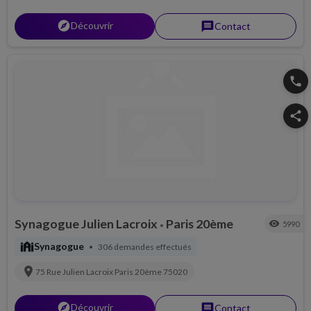
explorer
Découvrir
message
Contact
phone
share
Synagogue Julien Lacroix
Paris 20ème
visibility
5990
•
synagogue
Synagogue
306 demandes effectués
•
location_on
75 Rue Julien Lacroix
Paris 20ème
75020
explorer
Découvrir
message
Contact