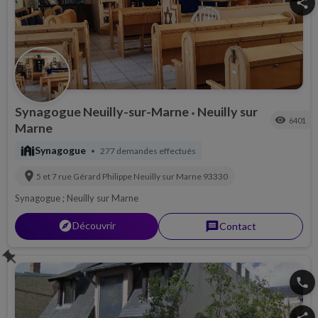
share
Synagogue Neuilly-sur-Marne
Neuilly sur
•
visibility
6401
Marne
synagogue
Synagogue
277 demandes effectués
•
location_on
5 et 7 rue Gérard Philippe
Neuilly sur Marne
93330
Synagogue ; Neuilly sur Marne
explorer
Découvrir
message
Contact
push_pin
phone