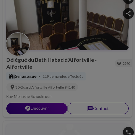
share
Délégué du Beth Habad d'Alfortville
•
visibility
2990
Alfortville
synagogue
Synagogue
119 demandes effectués
•
location_on
30 Quai d'Alfortville
Alfortville
94140
Rav Menashe Schoukroun.
explorer
Découvrir
message
Contact
phone