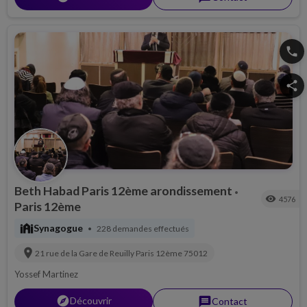
phone
share
Beth Habad Paris 12ème arondissement
•
visibility
4576
Paris 12ème
synagogue
Synagogue
228 demandes effectués
•
location_on
21 rue de la Gare de Reuilly
Paris 12ème
75012
Yossef Martinez
explorer
Découvrir
message
Contact