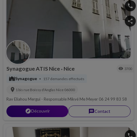
phone
share
Synagogue ATIS Nice
Nice
visibility
3700
•
synagogue
Synagogue
157 demandes effectués
•
location_on
1 bis rue Boissy d'Anglas
Nice
06000
Rav Eliahou Mergui - Responsable Mikvé Me Meyer 06 24 99 83 58
explorer
Découvrir
message
Contact
phone