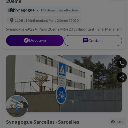
20ème
synagogue
Synagogue
169 demandes effectués
•
location_on
110 Bd Ménilmontant
Paris 20ème
75020
Synagogue &#224; Paris 20eme M&#233;nilmontant - Ehal Menahem
explorer
Découvrir
message
Contact
phone
share
Synagogue Sarcelles
Sarcelles
visibility
2312
•