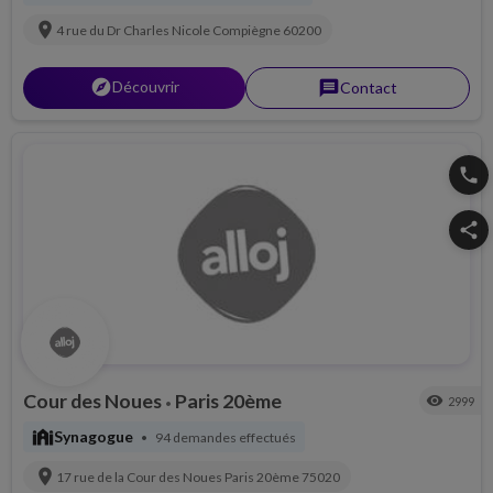
location_on
4 rue du Dr Charles Nicole
Compiègne
60200
explorer
Découvrir
message
Contact
phone
share
Cour des Noues
Paris 20ème
visibility
2999
•
synagogue
Synagogue
94 demandes effectués
•
location_on
17 rue de la Cour des Noues
Paris 20ème
75020