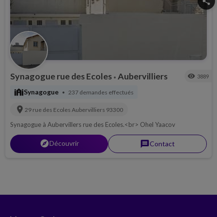
share
Synagogue rue des Ecoles
Aubervilliers
visibility
3889
•
synagogue
Synagogue
237 demandes effectués
•
location_on
29 rue des Ecoles
Aubervilliers
93300
Synagogue à Aubervillers rue des Ecoles.<br> Ohel Yaacov
explorer
Découvrir
message
Contact