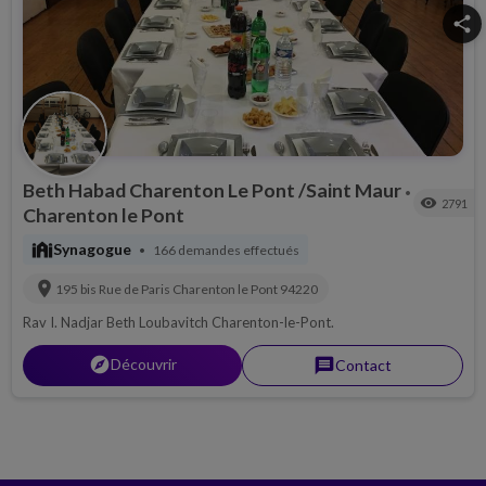
share
Beth Habad Charenton Le Pont /Saint Maur
•
visibility
2791
Charenton le Pont
synagogue
Synagogue
166 demandes effectués
•
location_on
195 bis Rue de Paris
Charenton le Pont
94220
Rav I. Nadjar Beth Loubavitch Charenton-le-Pont.
explorer
Découvrir
message
Contact