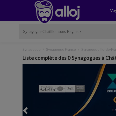
Vo
Synagogue
Synagogue France
Synagogue Île-de-Fr
Liste complète des 0 Synagogues à Chât
Previous