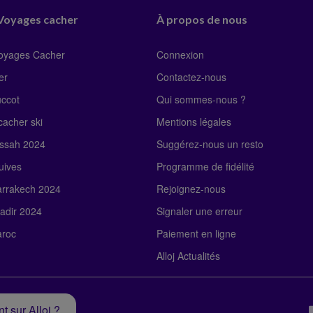
 Voyages cacher
À propos de nous
Voyages Cacher
Connexion
er
Contactez-nous
uccot
Qui sommes-nous ?
acher ski
Mentions légales
ssah 2024
Suggérez-nous un resto
uives
Programme de fidélité
rrakech 2024
Rejoignez-nous
adir 2024
Signaler une erreur
roc
Paiement en ligne
Alloj Actualités
t sur Alloj ?