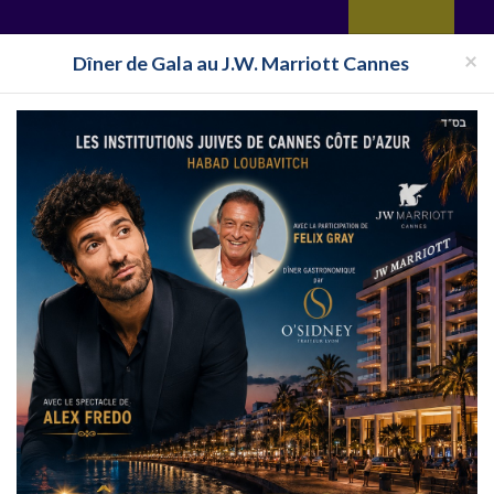
yages
Restaurant
Réceptions
Vie juive
Immobilier
Isra
×
Dîner de Gala au J.W. Marriott Cannes
ance
Synagogue Hauts-de-Seine
Synagogue Châtillon sous Bagne
illon sous Bagneux