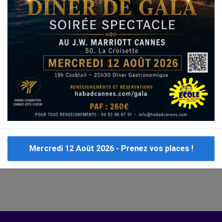
Immo Israël
Achat Appartement Israel
Crédit Israël
 d'informations ?
Ecoles
Crèches
Traiteurs
e Synagogue Châtillon sous Bagneux
l sur les Synagogue à Châtillon sous Bagneux. Cliquer sur le logo, le site internet, ou
ynagogue
, alloj.com vous présente toutes les informations sur les Synagogue, télé
Mercredi 12 Août 2026 - Prenez vos places !