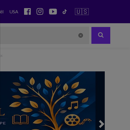
🇺🇸
ël
USA
ux
Next