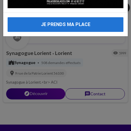
share
JE PRENDS MA PLACE
Synagogue Lorient
Lorient
visibility
5999
•
synagogue
Synagogue
508 demandes effectués
•
location_on
9 rue de la Patrie
Lorient
56100
Synagogue à Lorient.<br> ACI
explorer
Découvrir
message
Contact