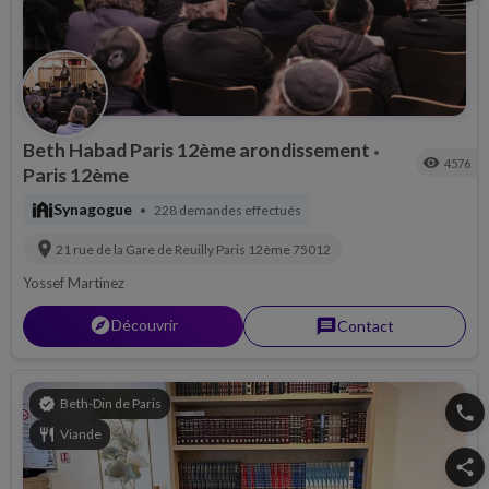
Beth Habad Paris 12ème arondissement
•
visibility
4576
Paris 12ème
synagogue
Synagogue
228 demandes effectués
•
location_on
21 rue de la Gare de Reuilly
Paris 12ème
75012
Yossef Martinez
explorer
Découvrir
message
Contact
verified
Beth-Din de Paris
phone
restaurant
Viande
share