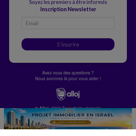
Soyez les premiers à être informés
Inscription Newsletter
S'inscrire
Avez-vous des questions ?
Nous sommes là pour vous aider !
© Alloj.
2022 Tous droits réservés