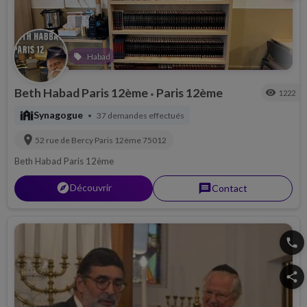
Habad
local_offer
Beth Habad Paris 12ème
Paris 12ème
visibility
1222
•
synagogue
Synagogue
37 demandes effectués
•
location_on
52 rue de Bercy
Paris 12ème
75012
Beth Habad Paris 12ème
explorer
Découvrir
message
Contact
phone
share