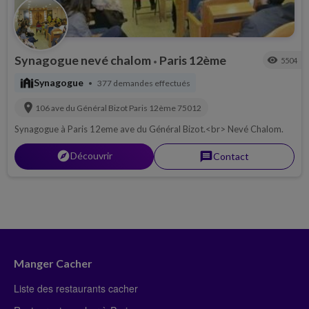
Synagogue nevé chalom
Paris 12ème
visibility
5504
•
synagogue
Synagogue
377 demandes effectués
•
location_on
106 ave du Général Bizot
Paris 12ème
75012
Synagogue à Paris 12eme ave du Général Bizot.<br> Nevé Chalom.
explorer
Découvrir
message
Contact
Manger Cacher
Liste des restaurants cacher