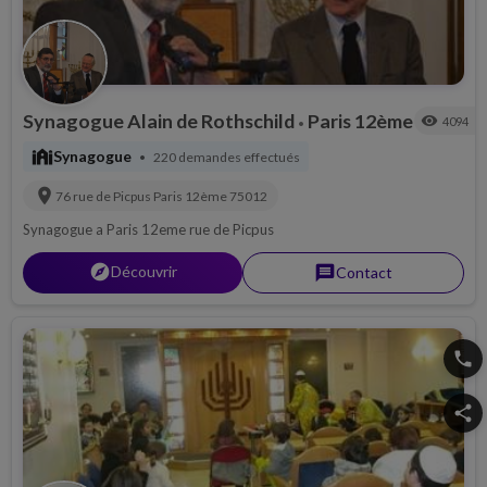
Synagogue Alain de Rothschild
Paris 12ème
visibility
4094
•
synagogue
Synagogue
220 demandes effectués
•
location_on
76 rue de Picpus
Paris 12ème
75012
Synagogue a Paris 12eme rue de Picpus
explorer
Découvrir
message
Contact
phone
share