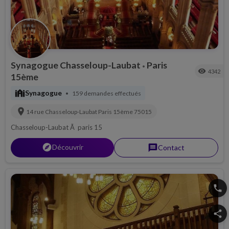
Synagogue Chasseloup-Laubat
Paris
•
visibility
4342
15ème
synagogue
Synagogue
159 demandes effectués
•
location_on
14 rue Chasseloup-Laubat
Paris 15ème
75015
Chasseloup-Laubat Ã paris 15
explorer
Découvrir
message
Contact
phone
share