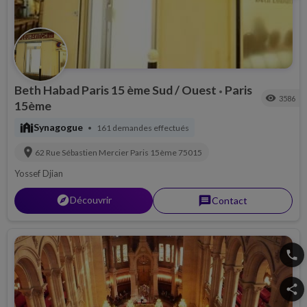
Beth Habad Paris 15 ème Sud / Ouest
Paris
•
visibility
3586
15ème
synagogue
Synagogue
161 demandes effectués
•
location_on
62 Rue Sébastien Mercier
Paris 15ème
75015
Yossef Djian
explorer
Découvrir
message
Contact
phone
share