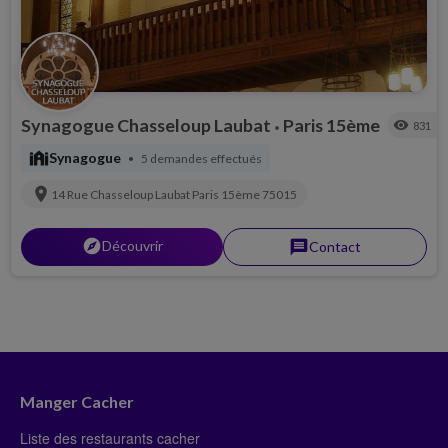
Synagogue Chasseloup Laubat
Paris 15ème
visibility
831
•
synagogue
Synagogue
5 demandes effectués
•
location_on
14 Rue Chasseloup Laubat
Paris 15ème
75015
explorer
Découvrir
message
Contact
Manger Cacher
Liste des restaurants cacher