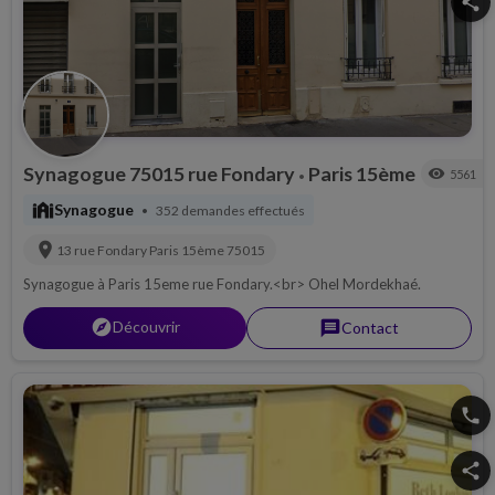
share
Synagogue 75015 rue Fondary
Paris 15ème
visibility
5561
•
synagogue
Synagogue
352 demandes effectués
•
location_on
13 rue Fondary
Paris 15ème
75015
Synagogue à Paris 15eme rue Fondary.<br> Ohel Mordekhaé.
explorer
Découvrir
message
Contact
phone
share