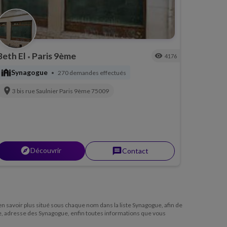
Beth El
Paris 9ème
visibility
4176
•
synagogue
Synagogue
270 demandes effectués
•
location_on
3 bis rue Saulnier
Paris 9ème
75009
explorer
Découvrir
message
Contact
 en savoir plus situé sous chaque nom dans la liste Synagogue, afin de
e, adresse des Synagogue, enfin toutes informations que vous