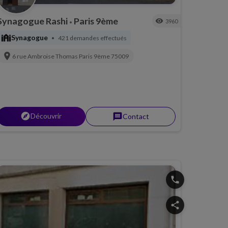
Synagogue Rashi
Paris 9ème
visibility
3960
•
synagogue
Synagogue
421 demandes effectués
•
location_on
6 rue Ambroise Thomas
Paris 9ème
75009
explorer
Découvrir
message
Contact
phone
share