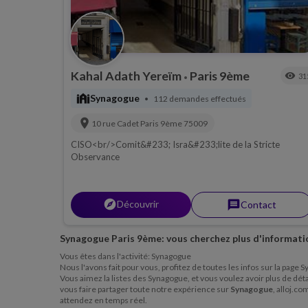
Kahal Adath Yereïm
Paris 9ème
visibility
31
•
synagogue
Synagogue
112 demandes effectués
•
location_on
10 rue Cadet
Paris 9ème
75009
CISO<br/>Comit&#233; Isra&#233;lite de la Stricte
Observance
explorer
Découvrir
message
Contact
Synagogue Paris 9ème: vous cherchez plus d'informati
Vous êtes dans l'activité: Synagogue
Nous l'avons fait pour vous, profitez de toutes les infos sur la pag
Vous aimez la listes des Synagogue, et vous voulez avoir plus de détai
vous faire partager toute notre expérience sur
Synagogue
, alloj.c
attendez en temps réel.