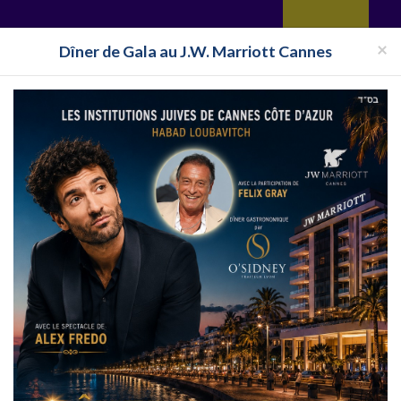
yages
Restaurant
Réceptions
Vie juive
Immobilier
Isra
×
Dîner de Gala au J.W. Marriott Cannes
ance
Synagogue Paris
Synagogue Paris 9ème
is 9ème