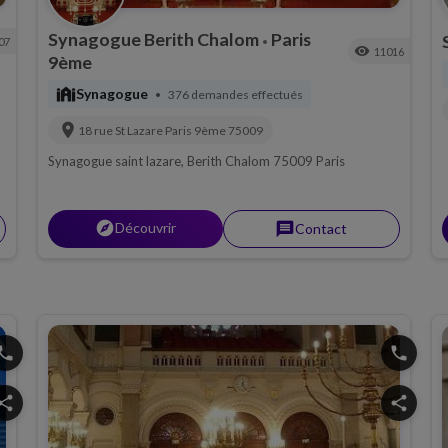
Synagogue Berith Chalom
Paris
07
•
visibility
11016
9ème
synagogue
Synagogue
376 demandes effectués
•
location_on
18 rue St Lazare
Paris 9ème
75009
Synagogue saint lazare, Berith Chalom 75009 Paris
explorer
Découvrir
message
Contact
hone
phone
hare
share