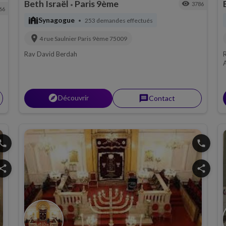
Beth Israël
Paris 9ème
visibility
3786
•
66
synagogue
Synagogue
253 demandes effectués
•
location_on
4 rue Saulnier
Paris 9ème
75009
Rav David Berdah
A
P
explorer
Découvrir
message
Contact
hone
phone
hare
share