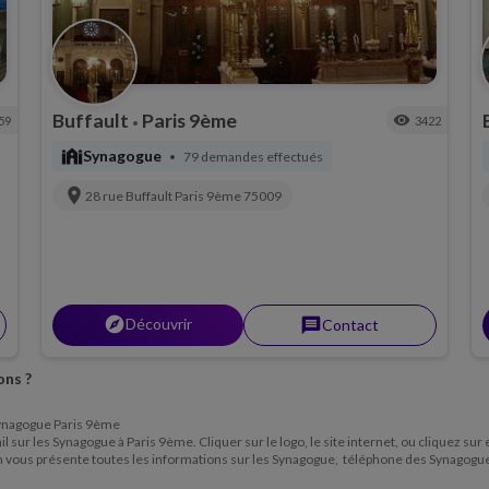
Buffault
Paris 9ème
visibility
59
3422
•
synagogue
Synagogue
79 demandes effectués
•
location_on
28 rue Buffault
Paris 9ème
75009
explorer
Découvrir
message
Contact
ons ?
e Synagogue Paris 9ème
l sur les Synagogue à Paris 9ème. Cliquer sur le logo, le site internet, ou cliquez sur
om vous présente toutes les informations sur les Synagogue, téléphone des Synagogu