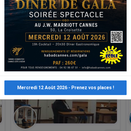
 appartement Israël
L'application
Immo Israël
Resto autour de moi
Ecoles
hone
phone
Mercredi 12 Août 2026 - Prenez vos places !
hare
share