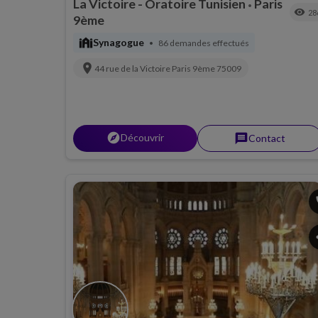
La Victoire - Oratoire Tunisien
Paris
•
visibility
28
9ème
synagogue
Synagogue
86 demandes effectués
•
location_on
44 rue de la Victoire
Paris 9ème
75009
explorer
Découvrir
message
Contact
p
s