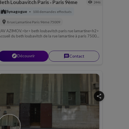
Beth Loubavitch Paris
Paris 9ème
visibility
2446
•
synagogue
Synagogue
100 demandes effectués
•
location_on
8 rue Lamartine
Paris 9ème
75009
RAV AZIMOV.<br> beth loubavitch paris rue lamartine<h2>
ccueil du beth loubavitch de la rue lamartine à paris 75009
aris.
explorer
Découvrir
message
Contact
share