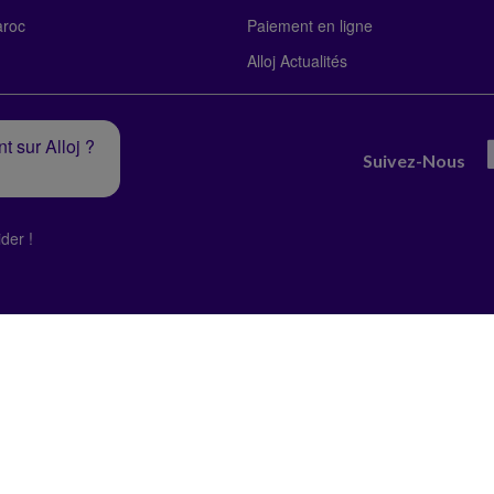
roc
Paiement en ligne
Alloj Actualités
t sur Alloj ?
Suivez-Nous
der !