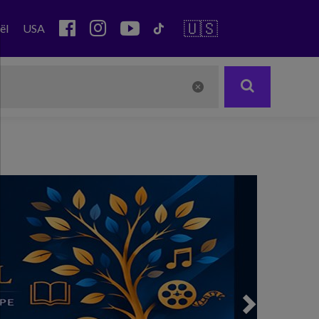
🇺🇸
ël
USA
Next