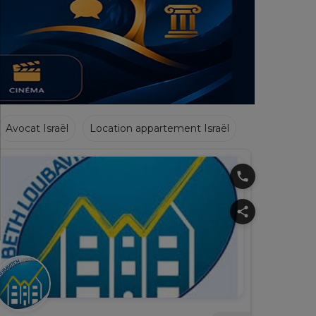
Achat Appartement Israel
Crédit Israël
Avocat Israël
Crèches
Traiteurs
Boucheries
phone
share