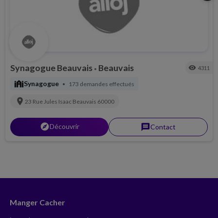
Synagogue Beauvais
Beauvais
visibility
4311
•
synagogue
Synagogue
173 demandes effectués
•
location_on
23 Rue Jules Isaac
Beauvais
60000
explorer
Découvrir
message
Contact
Manger Cacher