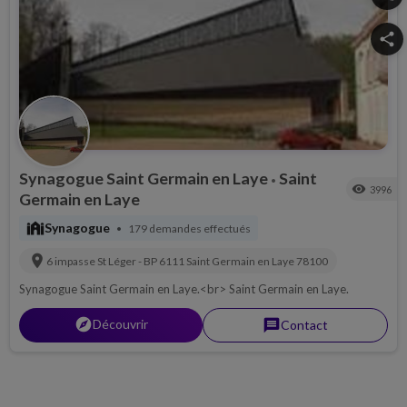
share
Synagogue Saint Germain en Laye
Saint
•
visibility
3996
Germain en Laye
synagogue
Synagogue
179 demandes effectués
•
location_on
6 impasse St Léger - BP 6111
Saint Germain en Laye
78100
Synagogue Saint Germain en Laye.<br> Saint Germain en Laye.
explorer
Découvrir
message
Contact