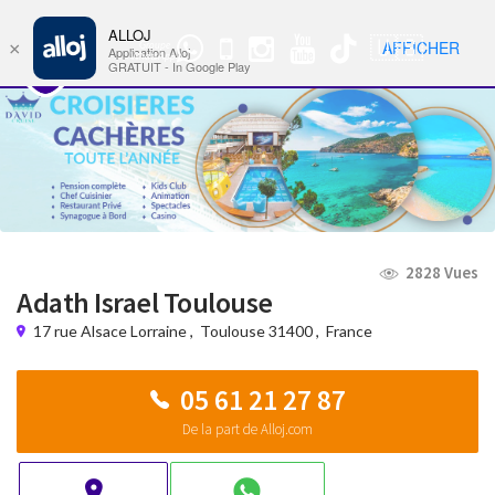
ALLOJ
MENU
🇺🇸
AFFICHER
×
Groupe
Nav
Application Alloj
WhatsApp
GRATUIT - In Google Play
2828 Vues
Adath Israel Toulouse
17 rue Alsace Lorraine
,
Toulouse 31400
,
France
05 61 21 27 87
De la part de Alloj.com