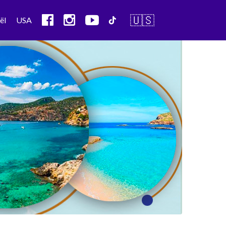
🇺🇸
ël
USA