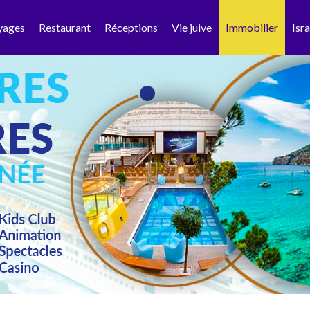
yages
Restaurant
Réceptions
Vie juive
Immobilier
Isra