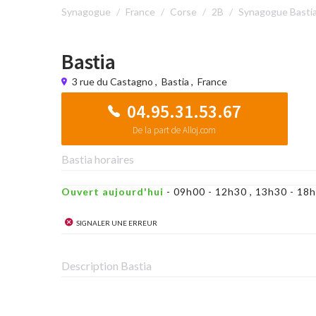
Synagogue
France
Corse
2B
Synagogue Basti
Bastia
3 rue du Castagno
,
Bastia
,
France
04.95.31.53.67
De la part de Alloj.com
Bastia horaires
Ouvert aujourd'hui
- 09h00 - 12h30 , 13h30 - 1
Signaler une erreur
Description Bastia