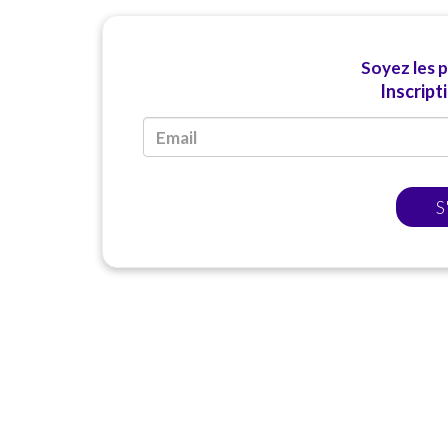
Soyez les 
Inscript
S