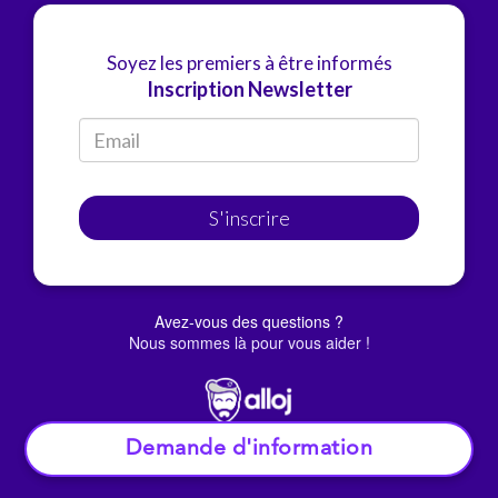
Soyez les premiers à être informés
Inscription Newsletter
S'inscrire
Avez-vous des questions ?
Nous sommes là pour vous aider !
Demande d'information
© Alloj.
2022 Tous droits réservés