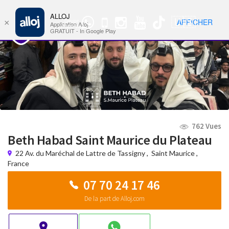
ALLOJ
MENU
🇺🇸
AFFICHER
×
Groupe
Nav
Application Alloj
WhatsApp
GRATUIT - In Google Play
762 Vues
Beth Habad Saint Maurice du Plateau
22 Av. du Maréchal de Lattre de Tassigny
,
Saint Maurice
,
France
07 70 24 17 46
De la part de Alloj.com