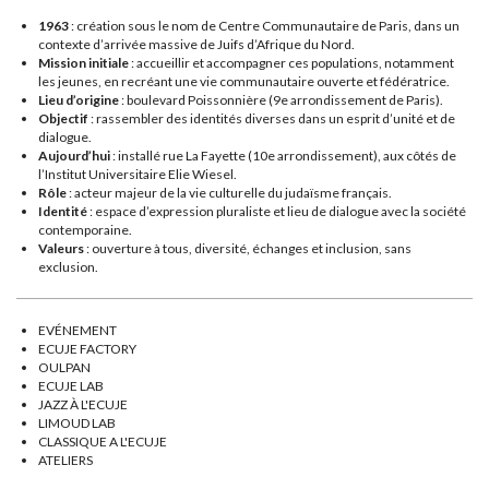
1963
: création sous le nom de Centre Communautaire de Paris, dans un
contexte d’arrivée massive de Juifs d’Afrique du Nord.
Mission initiale
: accueillir et accompagner ces populations, notamment
les jeunes, en recréant une vie communautaire ouverte et fédératrice.
Lieu d’origine
: boulevard Poissonnière (9e arrondissement de Paris).
Objectif
: rassembler des identités diverses dans un esprit d’unité et de
dialogue.
Aujourd’hui
: installé rue La Fayette (10e arrondissement), aux côtés de
l’Institut Universitaire Elie Wiesel.
Rôle
: acteur majeur de la vie culturelle du judaïsme français.
Identité
: espace d’expression pluraliste et lieu de dialogue avec la société
contemporaine.
Valeurs
: ouverture à tous, diversité, échanges et inclusion, sans
exclusion.
EVÉNEMENT
ECUJE FACTORY
OULPAN
ECUJE LAB
JAZZ À L'ECUJE
LIMOUD LAB
CLASSIQUE A L'ECUJE
ATELIERS