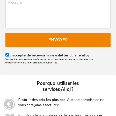
ENVOYER
J'accepte de recevoir la newsletter du site alloj
Vos coordonnées restent confidentielles et ne seront en aucun cas transmises,
conformément à la loi informatique et libertés.
Pourquoi utiliser les
services Alloj ?
Profitez des
prix les plus bas
. Aucune commission ne
vous sera jamais facturée.
Pour tous billets d'avion ou de transport, exigez une