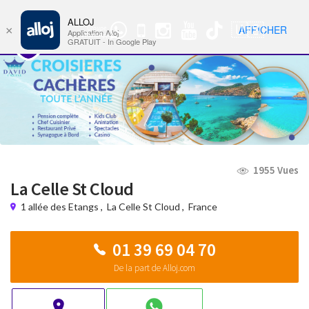
ALLOJ
MENU
🇺🇸
AFFICHER
×
Groupe
Nav
Application Alloj
WhatsApp
GRATUIT - In Google Play
1955 Vues
La Celle St Cloud
1 allée des Etangs
,
La Celle St Cloud
,
France
01 39 69 04 70
De la part de Alloj.com