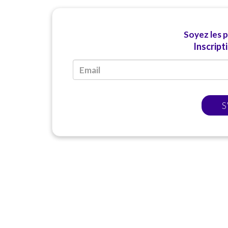
Soyez les 
Inscript
S