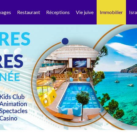
yages
Restaurant
Réceptions
Vie juive
Immobilier
Isra