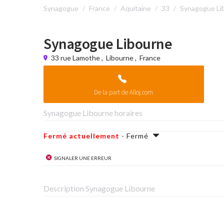
Synagogue
France
Aquitaine
33
Synagogue Li
Synagogue Libourne
33 rue Lamothe
,
Libourne
,
France
De la part de Alloj.com
Synagogue Libourne horaires
Fermé actuellement
- Fermé
Signaler une erreur
Description Synagogue Libourne