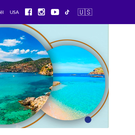
🇺🇸
ël
USA