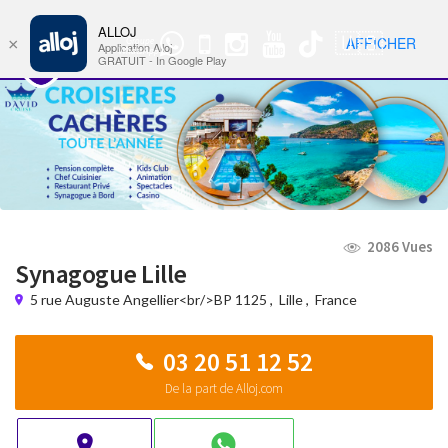
ALLOJ
MENU
🇺🇸
AFFICHER
×
Groupe
Nav
Application Alloj
WhatsApp
GRATUIT - In Google Play
2086 Vues
Synagogue Lille
5 rue Auguste Angellier<br/>BP 1125
,
Lille
,
France
03 20 51 12 52
De la part de Alloj.com