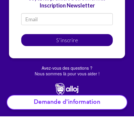
Inscription Newsletter
S'inscrire
Avez-vous des questions ?
Nous sommes là pour vous aider !
Demande d'information
© Alloj.
2022 Tous droits réservés