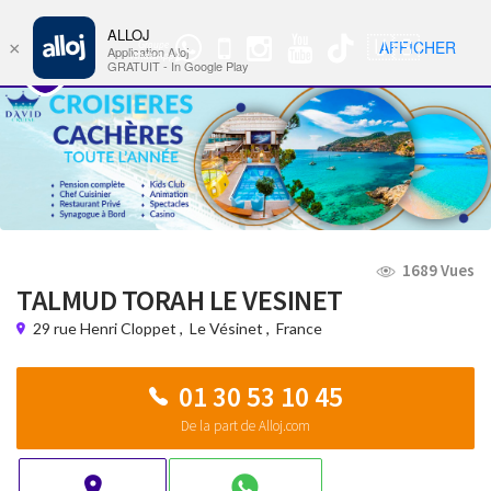
ALLOJ
MENU
🇺🇸
AFFICHER
×
Groupe
Nav
Application Alloj
WhatsApp
GRATUIT - In Google Play
1689 Vues
TALMUD TORAH LE VESINET
29 rue Henri Cloppet
,
Le Vésinet
,
France
01 30 53 10 45
De la part de Alloj.com