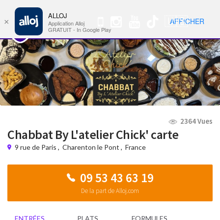
ALLOJ
MENU
🇺🇸
AFFICHER
×
Nav
Application Alloj
GRATUIT - In Google Play
2364 Vues
Chabbat By L'atelier Chick' carte
9 rue de Paris
,
Charenton le Pont
,
France
09 53 43 63 19
De la part de Alloj.com
ENTRÉES
PLATS
FORMULES