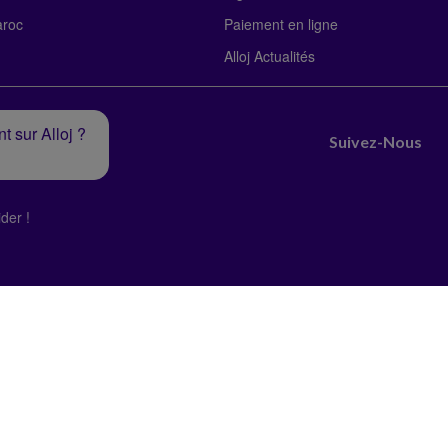
roc
Paiement en ligne
Alloj Actualités
t sur Alloj ?
Suivez-Nous
der !