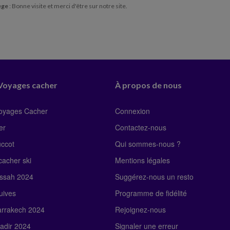
ège
: Bonne visite et merci d'être sur notre site.
 Voyages cacher
À propos de nous
Voyages Cacher
Connexion
er
Contactez-nous
uccot
Qui sommes-nous ?
acher ski
Mentions légales
ssah 2024
Suggérez-nous un resto
uives
Programme de fidélité
rrakech 2024
Rejoignez-nous
adir 2024
Signaler une erreur