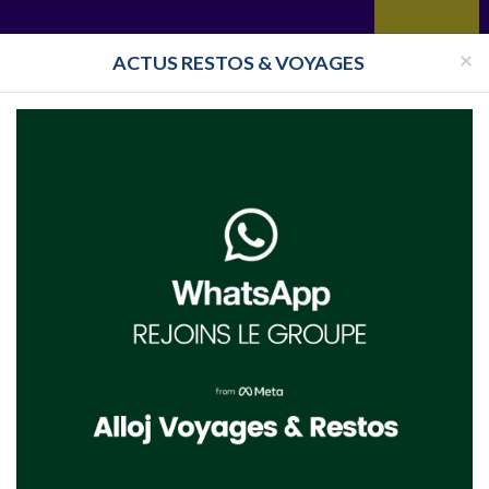
Voyages
Restaurant
Réceptions
Vie juive
Immobilier
×
ACTUS RESTOS & VOYAGES
Pays
Toutes les surveillances