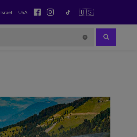
🇺🇸
Israël
USA
Next