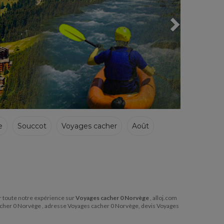
e
Souccot
Voyages cacher
Août
ger toute notre expérience sur
Voyages cacher 0 Norvège
, alloj.com
cacher 0 Norvège , adresse Voyages cacher 0 Norvège, devis Voyages