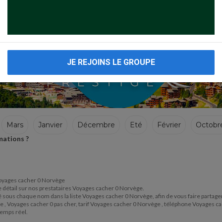
JE REJOINS LE GROUPE
Mars
Janvier
Décembre
Eté
Février
Octobr
mations ?
e Voyages cacher 0 Norvège
de détail sur nos prestataires Voyages cacher 0 Norvège.
situé sous chaque nom dans la liste Voyages cacher 0 Norvège, afin de vous faire parta
e , Voyages cacher 0 pas cher, tarif Voyages cacher 0 Norvège , téléphone Voyages 
temps réel.