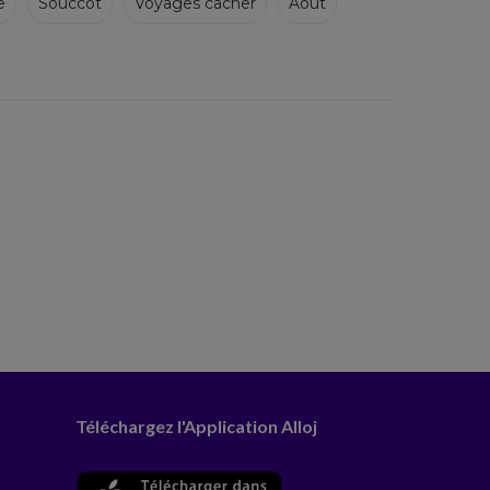
e
Souccot
Voyages cacher
Août
Téléchargez l'Application Alloj