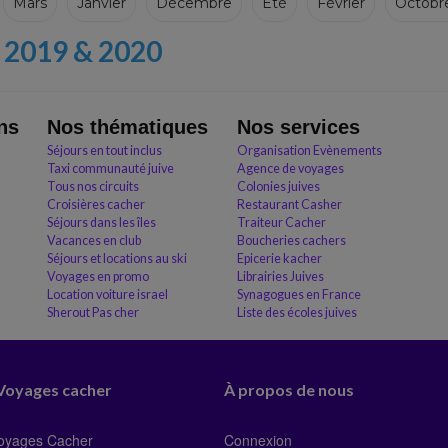
Mars
Janvier
Décembre
Eté
Février
Octobr
2019 & 2020
ns
Nos thématiques
Nos services
Séjours en tout inclus
Organisation Evènements
Taxi communauté juive
Agence de voyages
Tous nos circuits
Colonies juives
Croisières cacher
Restaurant Casher
Séjours dans les îles
Traiteur Cacher
Vacances en club
Boucheries cachers
Séjours et locations au ski
Epicerie kacher
Voyages en promo
Librairies Juives
Location voiture israel
Synagogues en France
Sherout Pas cher
Liste des écoles juives
 Voyages cacher
À propos de nous
Voyages Cacher
Connexion