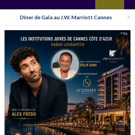
yages
Restaurant
Réceptions
Vie juive
Immobilier
Isra
×
Dîner de Gala au J.W. Marriott Cannes
Pays
Toutes les surveillances
 Chatel
rance
:
Cliquer sur le logo, le site internet, ou cliquez sur en savoir plus situé sous
yeres le Chatel, alloj.com vous présente toutes les informations sur
Voyages cacher 
 Bruyeres le Chatel, adresse Voyages cacher Bruyeres le Chatel, devis Voyages cach
Voyages Cacher Bruyeres le Chatel 2019 fait partie de la liste des :