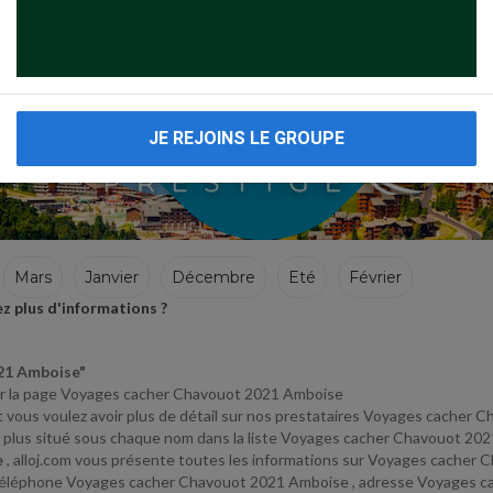
JE REJOINS LE GROUPE
Mars
Janvier
Décembre
Eté
Février
 plus d'informations ?
21 Amboise"
s sur la page Voyages cacher Chavouot 2021 Amboise
et vous voulez avoir plus de détail sur nos prestataires Voyages cacher
avoir plus situé sous chaque nom dans la liste Voyages cacher Chavouot 20
e
, alloj.com vous présente toutes les informations sur Voyages cache
, téléphone Voyages cacher Chavouot 2021 Amboise , adresse Voyages 