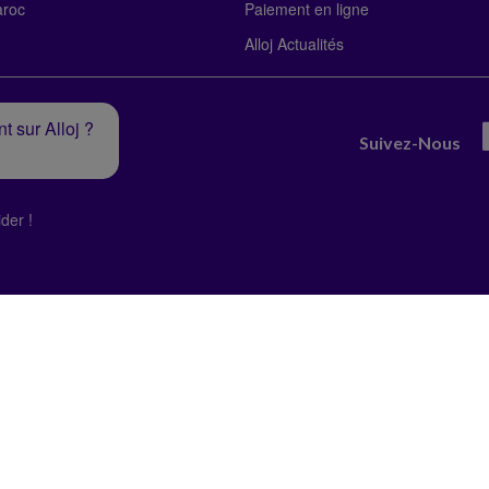
roc
Paiement en ligne
Alloj Actualités
t sur Alloj ?
Suivez-Nous
der !