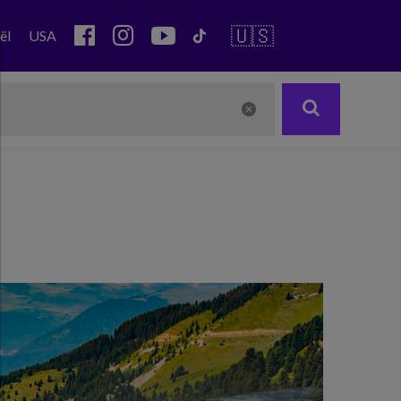
🇺🇸
ël
USA
Next