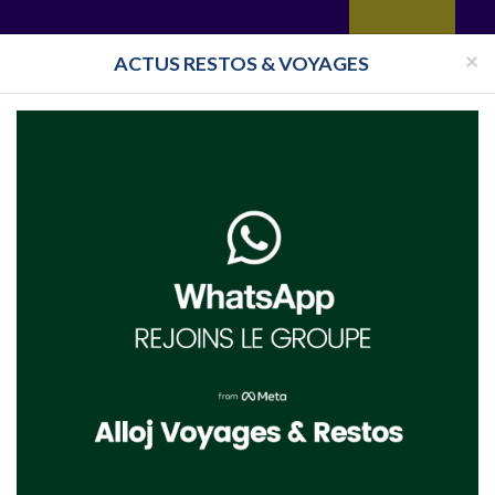
yages
Restaurant
Réceptions
Vie juive
Immobilier
Isra
×
ACTUS RESTOS & VOYAGES
Pays
Toutes les surveillances
ance
Chavouot 2021 Amboise
oise