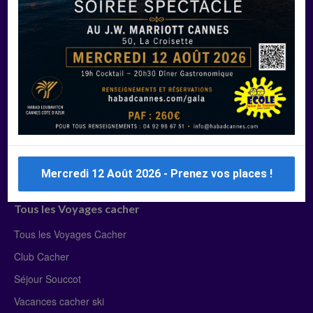
Manger Cacher
Liste des restaurants cacher
Restaurants cacher à Paris
Restaurants cacher à Deauville
Restaurants cacher à Lyon
Restaurants cacher à Marseille
Restaurants cacher Dubaï
Mercredi 12 Août 2026 - Prenez vos places !
Tous les Voyages cacher
Tous les Voyages Cacher
Club Cacher
Séjour Souccot
Vacances cacher ski