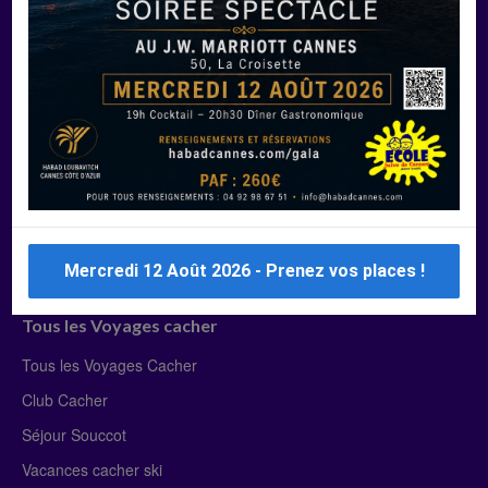
Manger Cacher
Liste des restaurants cacher
Restaurants cacher à Paris
Restaurants cacher à Deauville
Restaurants cacher à Lyon
Restaurants cacher à Marseille
Restaurants cacher Dubaï
Mercredi 12 Août 2026 - Prenez vos places !
Tous les Voyages cacher
Tous les Voyages Cacher
Club Cacher
Séjour Souccot
Vacances cacher ski