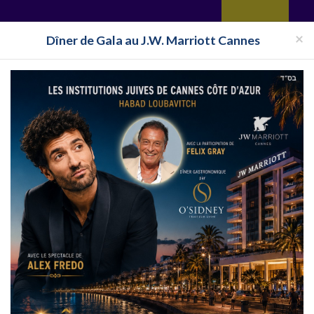
yages
Restaurant
Réceptions
Vie juive
Immobilier
Isra
×
Dîner de Gala au J.W. Marriott Cannes
Toutes les surveillances
s
Club cacher Etats Unis en 2020
: Liste des club cacher Etats Unis 2020 et 2021, Choisissez un Club cach
de Etats Unis, pour partir en Club Casher en Etats Unis, utilisez la navi
RANCE
CLUB ISRAEL
CLUB EILAT
CLUB ESPAGNE
CL