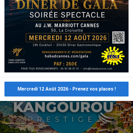
CE
CLUB CRÈTE
CLUB MAROC
CLUB MARRAKECH
C
CLUB PORTUGAL
CLUB MARBELLA
CLUB MYKONOS
Consultez ici un max de
Voyage cacher Etats Unis
Mercredi 12 Août 2026 - Prenez vos places !