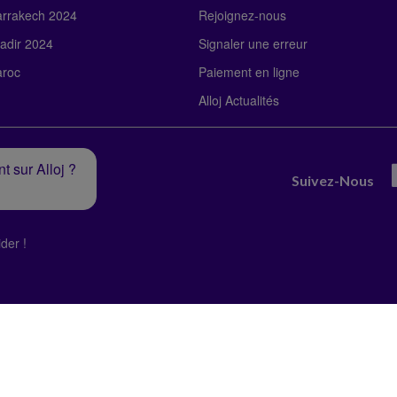
rrakech 2024
Rejoignez-nous
adir 2024
Signaler une erreur
roc
Paiement en ligne
Alloj Actualités
t sur Alloj ?
Suivez-Nous
der !