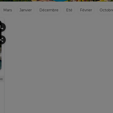
Mars
Janvier
Décembre
Eté
Février
Octobr
hone
hare
98