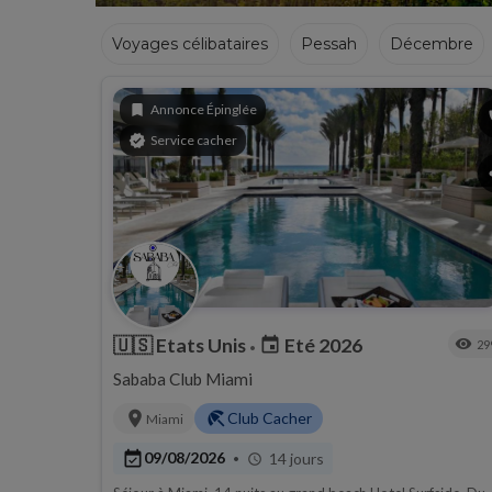
Voyages célibataires
Pessah
Décembre
Hiver
bookmark
Annonce Épinglée
p
verified
Service cacher
s
🇺🇸
Etats Unis
Eté 2026
event
visibility
29
•
Sababa Club Miami
location_on
beach_access
Club Cacher
Miami
event_available
09/08/2026
14 jours
•
schedule