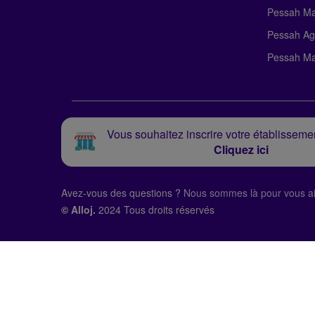
Pessah Ma
Pessah Ag
Pessah Ma
Vous souhaitez inscrire votre établissemen
Cliquez ici
Avez-vous des questions ?
Nous sommes là pour vous ai
© Alloj.
2024 Tous droits réservés