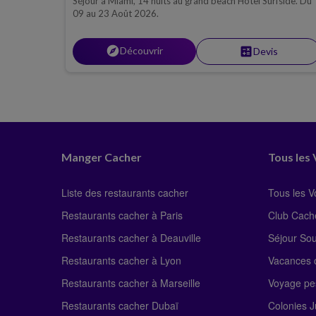
Séjour à Miami, 14 nuits au grand beach Hotel Surfside. Du
09 au 23 Août 2026.
explore
Découvrir
calculate
Devis
Manger Cacher
Tous les
Liste des restaurants cacher
Tous les 
Restaurants cacher à Paris
Club Cach
Restaurants cacher à Deauville
Séjour So
Restaurants cacher à Lyon
Vacances c
Restaurants cacher à Marseille
Voyage pe
Restaurants cacher Dubaï
Colonies J