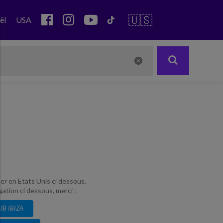
🇺🇸
ël
USA
er en Etats Unis ci dessous.
gation ci dessous, merci :
UB IBIZA