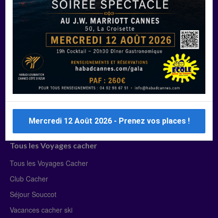
Manger Cacher
Liste des restaurants cacher
Restaurants cacher à Paris
Restaurants cacher à Deauville
Restaurants cacher à Lyon
Restaurants cacher à Marseille
Restaurants cacher Dubaï
Mercredi 12 Août 2026 - Prenez vos places !
Tous les Voyages cacher
Tous les Voyages Cacher
Club Cacher
Séjour Souccot
Vacances cacher ski