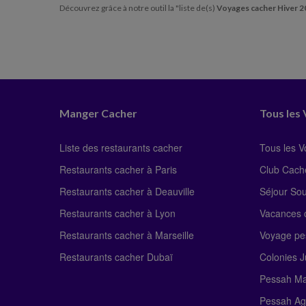
Découvrez grâce à notre outil la "liste de(s)
Voyages cacher Hiver 
Manger Cacher
Tous les
Liste des restaurants cacher
Tous les 
Restaurants cacher à Paris
Club Cach
Restaurants cacher à Deauville
Séjour So
Restaurants cacher à Lyon
Vacances c
Restaurants cacher à Marseille
Voyage pe
Restaurants cacher Dubaï
Colonies J
Pessah Ma
Pessah Ag