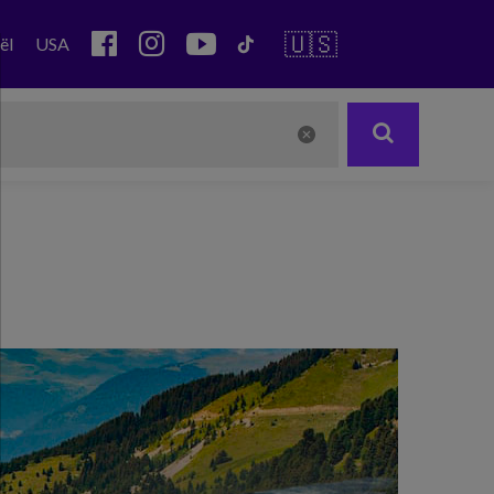
🇺🇸
ël
USA
Next