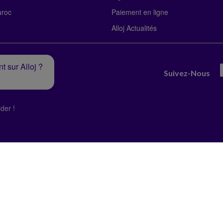
roc
Paiement en ligne
Alloj Actualités
t sur Alloj ?
Suivez-Nous
der !