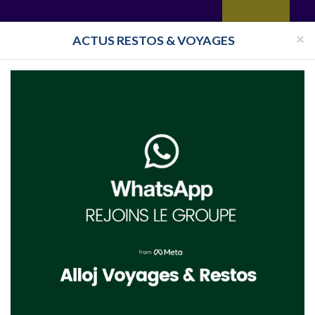
yages
Restaurant
Réceptions
Vie juive
Immobilier
Isra
×
ACTUS RESTOS & VOYAGES
Pays
Toutes les surveillances
France
Hiver 2025-2026 Ancelle
ncelle