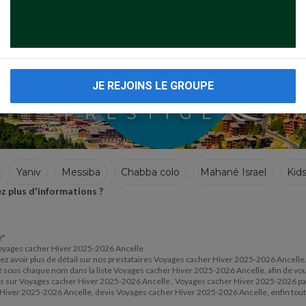
JE REJOINS LE GROUPE
Yaniv
Messiba
Chabba colo
Mahané Israel
Kid
z plus d'informations ?
e"
e Voyages cacher Hiver 2025-2026 Ancelle
lez avoir plus de détail sur nos prestataires Voyages cacher Hiver 2025-2026 Ancelle
situé sous chaque nom dans la liste Voyages cacher Hiver 2025-2026 Ancelle, afin de v
ons sur Voyages cacher Hiver 2025-2026 Ancelle , Voyages cacher Hiver 2025-2026 pa
Hiver 2025-2026 Ancelle, devis Voyages cacher Hiver 2025-2026 Ancelle, enfin tout