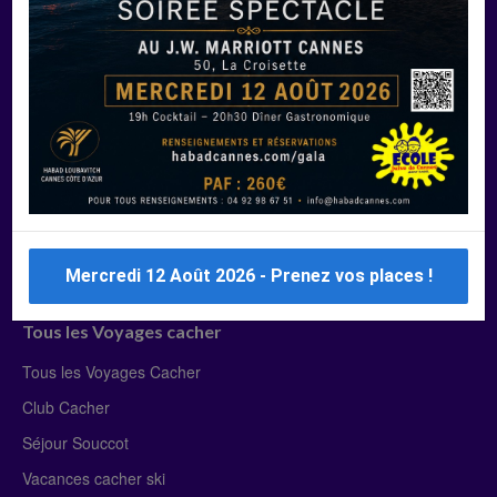
Manger Cacher
Liste des restaurants cacher
Restaurants cacher à Paris
Restaurants cacher à Deauville
Restaurants cacher à Lyon
Restaurants cacher à Marseille
Restaurants cacher Dubaï
Mercredi 12 Août 2026 - Prenez vos places !
Tous les Voyages cacher
Tous les Voyages Cacher
Club Cacher
Séjour Souccot
Vacances cacher ski