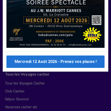
Manger Cacher
Liste des restaurants cacher
Restaurants cacher à Paris
Restaurants cacher à Deauville
Restaurants cacher à Lyon
Restaurants cacher à Marseille
Restaurants cacher Dubaï
Mercredi 12 Août 2026 - Prenez vos places !
Tous les Voyages cacher
Tous les Voyages Cacher
Club Cacher
Séjour Souccot
Vacances cacher ski