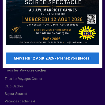
Manger Cacher
Liste des restaurants cacher
Restaurants cacher à Paris
Restaurants cacher à Deauville
Restaurants cacher à Lyon
Restaurants cacher à Marseille
Restaurants cacher Dubaï
Mercredi 12 Août 2026 - Prenez vos places !
Tous les Voyages cacher
Tous les Voyages Cacher
Club Cacher
Séjour Souccot
Vacances cacher ski