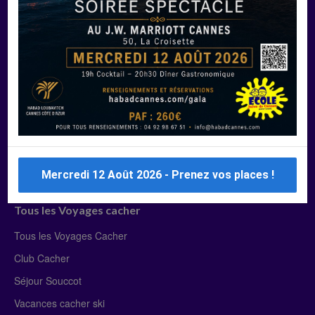
Manger Cacher
Liste des restaurants cacher
Restaurants cacher à Paris
Restaurants cacher à Deauville
Restaurants cacher à Lyon
Restaurants cacher à Marseille
Restaurants cacher Dubaï
Mercredi 12 Août 2026 - Prenez vos places !
Tous les Voyages cacher
Tous les Voyages Cacher
Club Cacher
Séjour Souccot
Vacances cacher ski