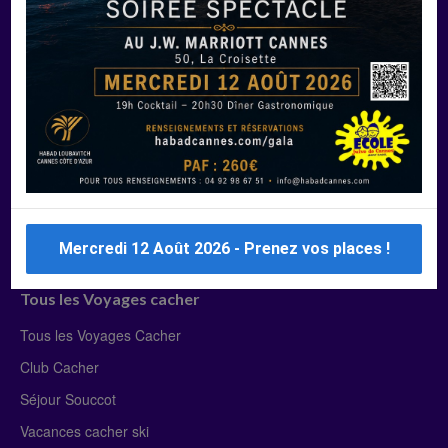
Manger Cacher
Liste des restaurants cacher
Restaurants cacher à Paris
Restaurants cacher à Deauville
Restaurants cacher à Lyon
Restaurants cacher à Marseille
Restaurants cacher Dubaï
Mercredi 12 Août 2026 - Prenez vos places !
Tous les Voyages cacher
Tous les Voyages Cacher
Club Cacher
Séjour Souccot
Vacances cacher ski