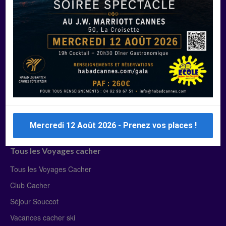
Manger Cacher
Liste des restaurants cacher
Restaurants cacher à Paris
Restaurants cacher à Deauville
Restaurants cacher à Lyon
Restaurants cacher à Marseille
Restaurants cacher Dubaï
Mercredi 12 Août 2026 - Prenez vos places !
Tous les Voyages cacher
Tous les Voyages Cacher
Club Cacher
Séjour Souccot
Vacances cacher ski