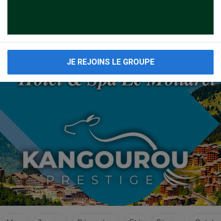
VOYAGES CACHER 2019
Voyages Cacher à La Ciotat en France ci dessous cliquez sur le 1er resultat merci.
JE REJOINS LE GROUPE