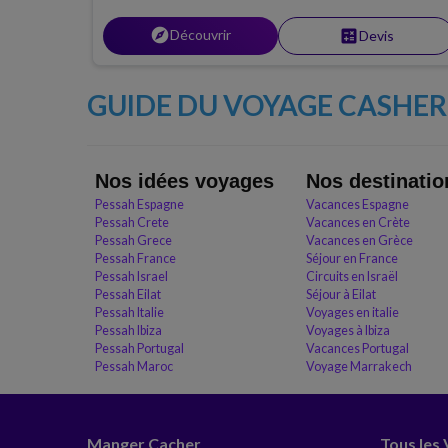
explore
Découvrir
calculate
Devis
GUIDE DU VOYAGE CASHER 
Nos idées voyages
Nos destinatio
Pessah Espagne
Vacances Espagne
Pessah Crete
Vacances en Crète
Pessah Grece
Vacances en Grèce
Pessah France
Séjour en France
Pessah Israel
Circuits en Israël
Pessah Eilat
Séjour à Eilat
Pessah Italie
Voyages en italie
Pessah Ibiza
Voyages à Ibiza
Pessah Portugal
Vacances Portugal
Pessah Maroc
Voyage Marrakech
Manger Cacher
Tous les