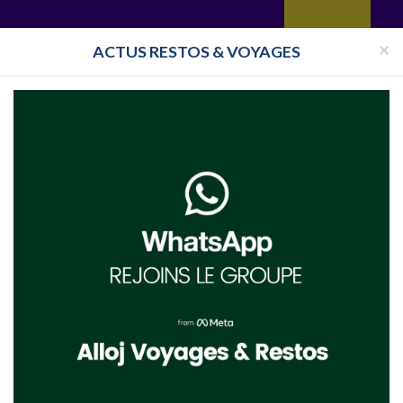
yages
Restaurant
Réceptions
Vie juive
Immobilier
Isra
×
ACTUS RESTOS & VOYAGES
Pays
Toutes les surveillances
r sur le logo, le site internet, ou cliquez sur en savoir plus situé sous chaque nom dan
us présente toutes les informations sur
Voyages cacher La Ciotat
, Voyages cacher La 
acher La Ciotat.
Voyages Cacher La Ciotat 2019 fait partie de la liste des :