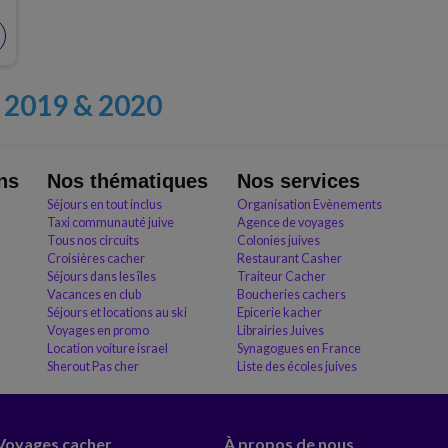
2019 & 2020
ns
Nos thématiques
Nos services
Séjours en tout inclus
Organisation Evènements
Taxi communauté juive
Agence de voyages
Tous nos circuits
Colonies juives
Croisières cacher
Restaurant Casher
Séjours dans les îles
Traiteur Cacher
Vacances en club
Boucheries cachers
Séjours et locations au ski
Epicerie kacher
Voyages en promo
Librairies Juives
Location voiture israel
Synagogues en France
Sherout Pas cher
Liste des écoles juives
 Voyages cacher
À propos de nous