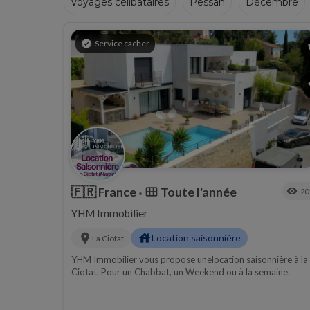
Voyages célibataires
Pessah
Décembre
Hiver
verified
Service cacher
p
s
🇫🇷
France
Toute l'année
calendar_view_month
visibility
20
•
YHM Immobilier
location_on
house
Location saisonnière
La Ciotat
YHM Immobilier vous propose unelocation saisonnière à la
Ciotat. Pour un Chabbat, un Weekend ou à la semaine.