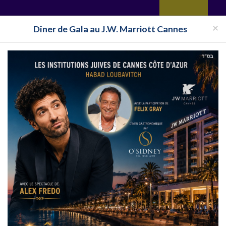
yages
Restaurant
Réceptions
Vie juive
Immobilier
Isra
×
Dîner de Gala au J.W. Marriott Cannes
Pays
Toutes les surveillances
quer sur le logo, le site internet, ou cliquez sur en savoir plus situé sous chaque nom 
us présente toutes les informations sur
Voyages cacher Lisbonne
, Voyages cacher L
 cacher Lisbonne.
Voyages Cacher Lisbonne 2019 fait partie de la liste des :