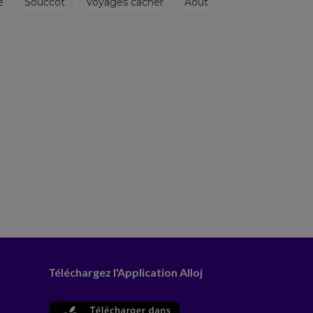
e
Souccot
Voyages cacher
Août
Téléchargez l'Application Alloj