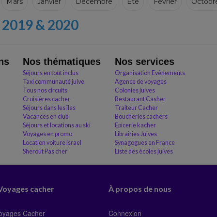
Mars
Janvier
Décembre
Eté
Février
Octobr
2019 & 2020
ns
Nos thématiques
Nos services
Séjours en tout inclus
Organisation Evènements
Taxi communauté juive
Agence de voyages
Tous nos circuits
Colonies juives
Croisières cacher
Restaurant Casher
Séjours dans les îles
Traiteur Cacher
Vacances en club
Boucheries cachers
Séjours et locations au ski
Epicerie kacher
Voyages en promo
Librairies Juives
Location voiture israel
Synagogues en France
Sherout Pas cher
Liste des écoles juives
 Voyages cacher
À propos de nous
Voyages Cacher
Connexion