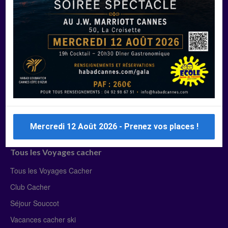
Manger Cacher
Liste des restaurants cacher
Restaurants cacher à Paris
Restaurants cacher à Deauville
Restaurants cacher à Lyon
Restaurants cacher à Marseille
Restaurants cacher Dubaï
Mercredi 12 Août 2026 - Prenez vos places !
Tous les Voyages cacher
Tous les Voyages Cacher
Club Cacher
Séjour Souccot
Vacances cacher ski