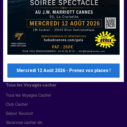
Manger Cacher
Liste des restaurants cacher
Restaurants cacher à Paris
Restaurants cacher à Deauville
Restaurants cacher à Lyon
Restaurants cacher à Marseille
Restaurants cacher Dubaï
Mercredi 12 Août 2026 - Prenez vos places !
Tous les Voyages cacher
Tous les Voyages Cacher
Club Cacher
Séjour Souccot
Vacances cacher ski