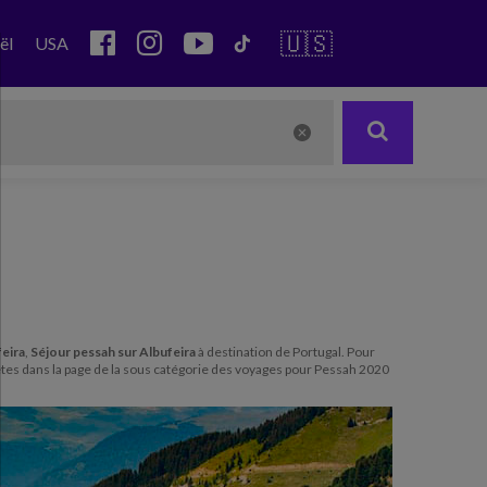
🇺🇸
ël
USA
eira
,
Séjour pessah sur Albufeira
à destination de Portugal. Pour
 êtes dans la page de la sous catégorie des voyages pour Pessah 2020
Next