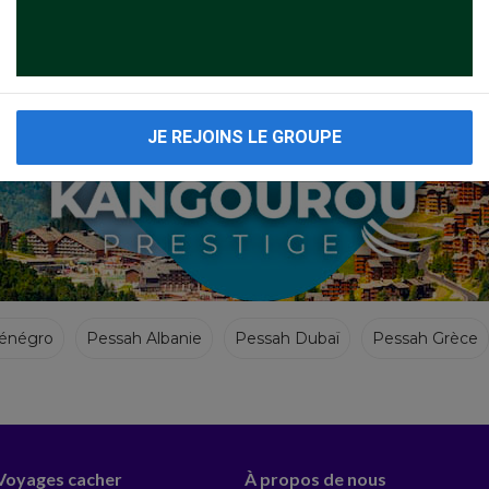
JE REJOINS LE GROUPE
énégro
Pessah Albanie
Pessah Dubaï
Pessah Grèce
ël
Pessah Chypre
Pessah Espagne
 Voyages cacher
À propos de nous