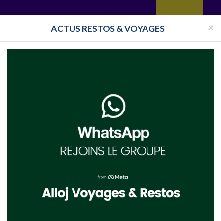
yages
Restaurant
Réceptions
Vie juive
Immobilier
Isra
×
ACTUS RESTOS & VOYAGES
Pays
Toutes les surveillances
l
Pessah 2020 Albufeira
on des voyages pour Pessah 2019 à Albufeira
els pour
Pessah 2019 à Albufeira
,
Vacances pessah Albufeira
,
voyages pessah Albuf
tuer votre recherche sur la navigation ou dans le moteur de recherche ci-dessus. Vous