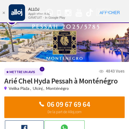
ALLOJ
MENU
🇺🇸
AFFICHER
×
Groupe
Nav
Application Alloj
WhatsApp
GRATUIT - In Google Play
4843 Vues
★ METTRE UN AVIS
Arié Chel Hyda Pessah à Monténégro
Velika Plaža
,
Ulcinj
,
Monténégro
06 09 67 69 64
De la part de Alloj.com