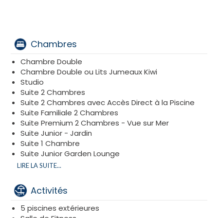
regorge d'opportunités : 5 piscines dont une
couverte chauffée, courts de tennis, terrain de
football, accrobranche et sentiers de randonnée.
L'emplacement est particulièrement avantageux, à
seulement 7 kilomètres du centre historique d'Ulcinj,
Chambres
permettant de combiner détente balnéaire et
découvertes culturelles.
Chambre Double
Chambre Double ou Lits Jumeaux Kiwi
Studio
Suite 2 Chambres
Suite 2 Chambres avec Accès Direct à la Piscine
Suite Familiale 2 Chambres
Suite Premium 2 Chambres - Vue sur Mer
Suite Junior - Jardin
Suite 1 Chambre
Suite Junior Garden Lounge
Grande Suite Familiale 2 Chambres
LIRE LA SUITE...
Suite Familiale 2 Chambres avec Accès Direct à la
Piscine
Activités
Suite Premium
Suite Premium 2 Chambres
5 piscines extérieures
Suite Premium - Vue sur Mer