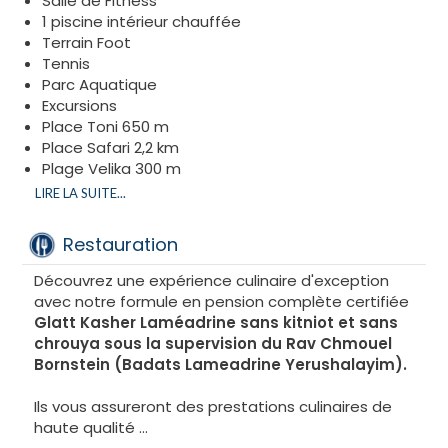
Salle de Fitness
Suite Premium 2 Chambres avec Accès Direct à la
1 piscine intérieur chauffée
Piscine
Terrain Foot
Tennis
Parc Aquatique
Excursions
Place Toni 650 m
Place Safari 2,2 km
Plage Velika 300 m
Plage Mala Ulcinjska
LIRE LA SUITE...
Restauration
Découvrez une expérience culinaire d'exception
avec notre formule en pension complète certifiée
Glatt Kasher Laméadrine sans kitniot et sans
chrouya sous la supervision du Rav Chmouel
Bornstein (Badats Lameadrine Yerushalayim).
Ils vous assureront des prestations culinaires de
haute qualité …