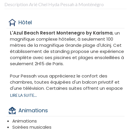
Description Arié Chel Hyda Pessah à Monténégro
Hôtel
L'Azul Beach Resort Montenegro by Karisma
, un
magnifique complexe hôtelier, à seulement 100
mètres de la magnifique Grande plage d'Ulcinj. Cet
établissement de standing propose une expérience
complète avec ses piscines et plages ensoleillées à
seulement 2H15 de Paris.
Pour Pessah vous apprécierez le confort des
chambres, toutes équipées d'un balcon privatif et
d'une télévision. Certaines suites offrent un espace
salon supplémentaire idéal pour la détente. Chaque
LIRE LA SUITE...
chambre dispose d'une salle de bains moderne
avec douche.
Animations
Le resort met à disposition un parking privé et un bar
Animations
convivial. Pour les amateurs d'activités, la région
Soirées musicales