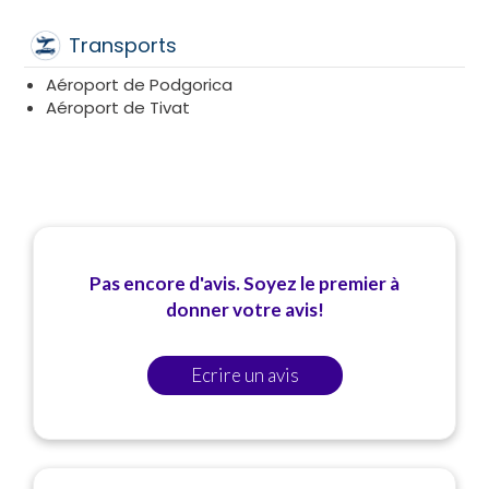
ARIE CHEL HYDA, vous garantit une prestation
Transports
d’excellence à la hauteur de toutes vos exigences.
Aéroport de Podgorica
Aéroport de Tivat
Pas encore d'avis. Soyez le premier à
donner votre avis!
Ecrire un avis