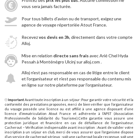
Profitez des
prix les plus bas
. Aucune commission ne
vous sera jamais facturée.
Pour tous billets d'avion ou de transport, exigez une
agence de voyage répertoriée Atout France.
Recevez
vos devis en 3h
, directement dans votre compte
Alloj.
Mise en relation
directe sans frais
avec Arié Chel Hyda
Pessah à Monténégro Ulcinj sur alloj.com .
Alloj n'est pas responsable en cas de litige entre le client
et l’organisateur et n'est pas responsable du contenu mis
en ligne sur notre plateforme par l'organisateur.
Important
Avant toute inscription à un séjour :Pour garantir votre sécurité et la
conformité des prestations proposées, merci de bien vérifier que l’organisateur
du voyage possède une licence ou est affilié à une agence disposant d’une
licence d’immatriculation Atout France et adhérente à l’APST (Association
Professionnelle de Solidarité du Tourisme).Cette garantie vous assure une
protection juridique et financière en cas de défaillance de l’organisateur.
Cacherout – Vérification indispensable avant inscription : Avant de valider votre
inscription à un séjour en club, merci de vous assurer que l’organisme dispose
d’un service de cacherout sérieux : soit une cacherout locale reconnue, soit une