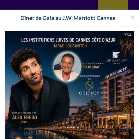
yages
Restaurant
Réceptions
Vie juive
Immobilier
Isra
×
Dîner de Gala au J.W. Marriott Cannes
Toutes les surveillances