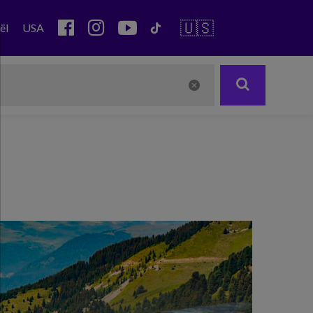
🇺🇸
ël
USA
Next