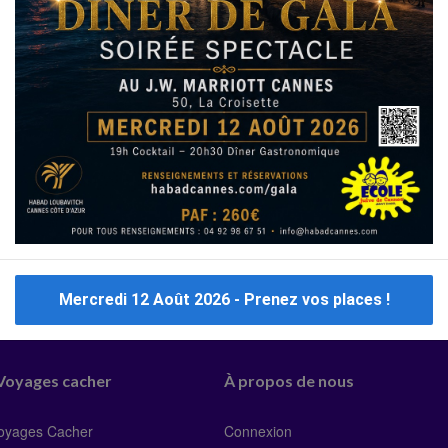
énégro
Pessah Albanie
Pessah Dubaï
Pessah Grèce
ël
Pessah Chypre
Pessah Espagne
Mercredi 12 Août 2026 - Prenez vos places !
 Voyages cacher
À propos de nous
Voyages Cacher
Connexion