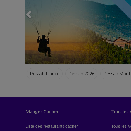
Pessah France
Pessah 2026
Pessah Mont
Pessah Italie
Pessah Portugal
Pessah Isra
Manger Cacher
Tous les
Liste des restaurants cacher
Tous les 