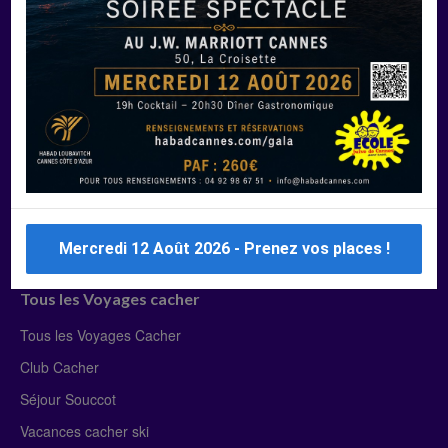
Manger Cacher
Liste des restaurants cacher
Restaurants cacher à Paris
Restaurants cacher à Deauville
Restaurants cacher à Lyon
Restaurants cacher à Marseille
Restaurants cacher Dubaï
Mercredi 12 Août 2026 - Prenez vos places !
Tous les Voyages cacher
Tous les Voyages Cacher
Club Cacher
Séjour Souccot
Vacances cacher ski